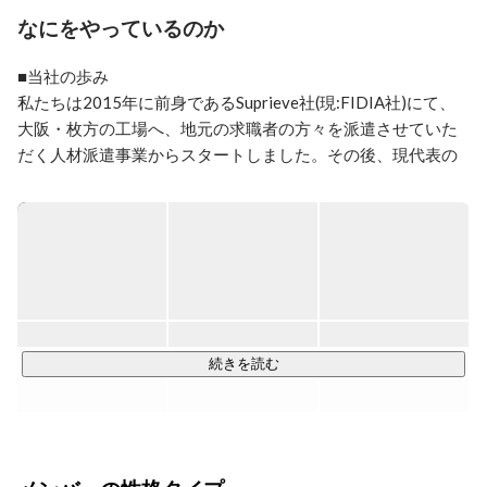
なにをやっているのか
エンジニアを始め、関わる人々が今以上に輝ける場所が
あればいいのに！と

■当社の歩み

思っている方、ぜひ仲良くしてください！
私たちは2015年に前身であるSuprieve社(現:FIDIA社)にて、
大阪・枚方の工場へ、地元の求職者の方々を派遣させていた
だく人材派遣事業からスタートしました。その後、現代表の
石田を含めた3人のメンバーでICT事業を立ち上げなどを行
い、2年が経った2017年、新卒60名採用・中途200名採用と
いう強力な採用力を確立し、一気に事業を飛躍させることが
出来ました。

2025年、2000名近い社員数となった私たちは、前身のFIDIA
社から分社化し、FIDIA SOLUTIONS株式会社として新たなス
タートをきりました。

続きを読む
現在【19年連続増収増益】【直近3年の売上2.5倍】のベンチ
ャー企業として急成長を続けています。

■FIDIA SOLUTIONSのICT事業とは
