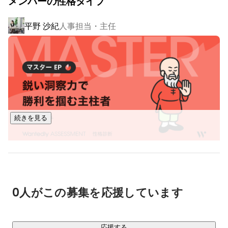
メンバーの性格タイプ
ICT事業部は『エンジニアがより輝くための事業部』として常
に動いてきました。

平野 沙紀
人事担当・主任
その上で現在、Web・オープン系の開発支援を中心に、未経
験からの開発エンジニアの育成、その他自社開発、自社スク
ールを実現しております。

＝＝＝＝＝＝＝＝＝＝＝＝＝＝＝＝

◎POINT①　実務×学びのハイブリッド体制で、“成長し続け
る自分”に。

続きを見る
FIDIA独自のスキルアップスキームでは、スキルを磨ける環境
を用意しています。

福地 倫太朗
Techソリューション本部 課長
「Entry」「Basic／Standard」「Pro」「Master」

― 5つのコースを通じて、開発力・設計力・マネジメント力
0人がこの募集を応援しています
を段階的に強化。

※強制ではなく、スキルアップしたい方に向けたものになりま
す。

応援する