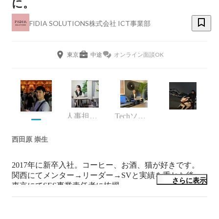
に。
FIDIA SOLUTIONS株式会社 ICT事業部
東京
中途
オンライン面談OK
人事担当・主任
Techソリューション本部 課長
西田原 崇生
2017年に新卒入社。コーヒー、お酒、猫が好きです。

関西にてメンター→リーダー→SVと実績を重ねた後、
さらに表示
東京にてSES事業責任者に抜擢。

現在『IT領域の「できない」をゼロにする。』べく、

SES／自社システム開発／エンジニア育成の3軸を中心
に事業拡大に励んでおります。
