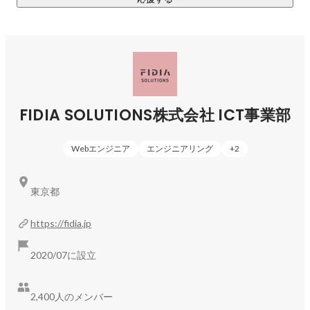
学んだあとは【自社開発プロジェクト】で即アウトプットも
できる環境もあります！

“わかった”だけではなく“できる”に変える循環があるから、

ただ学ぶだけでなく、「できることが増えていく」実感を得
ながら成長していけます。

FIDIA SOLUTIONS株式会社 ICT事業部
◎POINT②　Web／オープン系に強み。“成長できるプロジェ
クト”がある。

Webエンジニア
エンジニアリング
+
2
FIDIA SOLUTIONSは、PHP、Java、JavaScriptなどWeb・オ
東京都
ープン系開発を得意としています。

https://fidia.jp
具体的には：

・Web/オープン系アプリケーションの基本設計／詳細設計

2020/07に設立
・Java/PHP等を用いた実装開発

・パフォーマンス・セキュリティ・品質改善施策の推進

・チーム内でのコードレビュー・開発プロセス改善活動

2,400人のメンバー
・顧客折衝・仕様調整・要件定義支援（経験に応じて）
