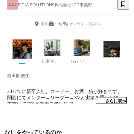
FIDIA SOLUTIONS株式会社 ICT事業部
東京
中途
オンライン面談OK
人事担当・主任
Techソリューション本部 課長
西田原 崇生
2017年に新卒入社。コーヒー、お酒、猫が好きです。

関西にてメンター→リーダー→SVと実績を重ねた後、
さらに表示
東京にてSES事業責任者に抜擢。

現在『IT領域の「できない」をゼロにする。』べく、

SES／自社システム開発／エンジニア育成の3軸を中心
に事業拡大に励んでおります。

なにをやっているのか