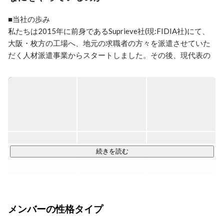
エンジニアを始め、関わる人々が今以上に輝ける場所が
あればいいのに！と

■当社の歩み

思っている方、ぜひ仲良くしてください！
私たちは2015年に前身であるSuprieve社(現:FIDIA社)にて、
大阪・枚方の工場へ、地元の求職者の方々を派遣させていた
だく人材派遣事業からスタートしました。その後、現代表の
石田を含めた3人のメンバーでICT事業を立ち上げなどを行
い、2年が経った2017年、新卒60名採用・中途200名採用と
いう強力な採用力を確立し、一気に事業を飛躍させることが
出来ました。

2000名近い社員数となった私たちは、前身のFIDIA社から分
社化し、FIDIA SOLUTIONS株式会社として新たなスタートを
きりました。

続きを読む
そして私たちは今、“エンジニアが自分の理想のキャリアを目
指せる場所”を本気で作っています。

メンバーの性格タイプ
■FIDIA SOLUTIONSのICT事業とは

私たちは、クライアント企業の抱える課題をエンジニアリン