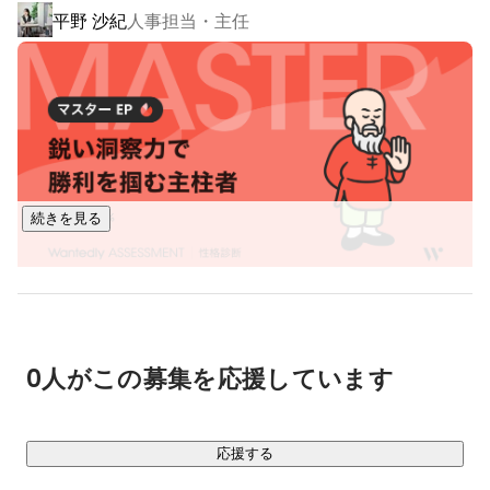
平野 沙紀
人事担当・主任
グで解決する「技術支援・開発パートナー事業」を展開して
います。

これまでWeb・オープン系の開発を中心に実績を積んできま
したが、クライアントからのより高度な技術ニーズに応える
ため、現在は【Web・オープン系開発】【インフラ（設計・
構築）】【AI・セキュリティ】の3つの技術領域を軸に事業を
拡大しています。

続きを見る
私たちは現在、組織を一段上のフェーズへ引き上げる変革期
にあります。 

そのため、これまでの「未経験からの育成・スクール体制」
をあえて一時中断し、【実務経験3年以上】のプロフェッショ
福地 倫太朗
Techソリューション本部 課長
ナルが、自らの裁量と経験を存分に発揮できる環境づくりへ
0人がこの募集を応援しています
応援する