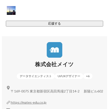
ーム上でシンプルかつ直感的なユーザーインターフェイスな
がら，漢字の手書き文字認識や AI を活用した英作文添削，英
語の発音評価などの豊富な機能によって生徒の学習体験の向
上を目指します．

応援する
これらの豊富なコンテンツと，学習体験の良いアプリケーシ
ョンの構築により，生徒の演習量増加による学力向上をサポ
ートします．

また，自社の専門チームがコンテンツを開発するための CMS 
(Contents Management System) やアカウントやコンテンツ契
約を管理するための管理アプリの開発も行なっています．

株式会社メイツ
■ reco

reco は教育をサポートする塾の講師や運営者のための管理ア
データサイエンティスト
UI/UXデザイナー
+
6
プリケーションです．

現場講師が生徒の学習進捗や受講予定の管理を行ったり，塾
〒169-0075 東京都新宿区高田馬場2丁目14-2 新陽ビル602
や学校の運営者が生徒や講師の所属であったり，塾や教室の
基本情報の管理を行うためのものです．

https://mates-edu.co.jp
また，「保護者/生徒 Web」というアプリケーションを通じて