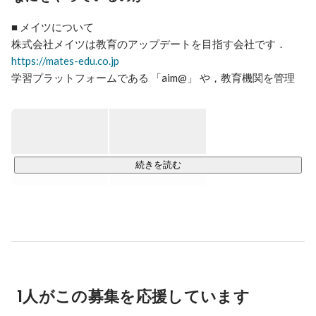
■ メイツについて

https://mates-edu.co.jp
学習プラットフォームである 「aim@」 や，教育機関を管理
するためのプラットフォームである 「reco」，「aim@ for 
School」 といった Web アプリケーションを活用し，教育に携
わる全ての人が抱える問題のソリューションを提供します．

株式会社メイツのシステム開発チームではこれらの Web アプ
リケーションを全て自社で開発しています．

続きを読む
■ aim@

aim @ は地域で選ばれる塾になるための学習プラットフォー
https://mates-app.jp/aim
公立中学の定期テストや英検の対策のためのコンテンツをは
じめ，自社の専門チームが開発した豊富なコンテンツを搭載
1人がこの募集を応援しています
しています．

PWA (Progressive Web Apps) を駆使したウェブプラットフォ