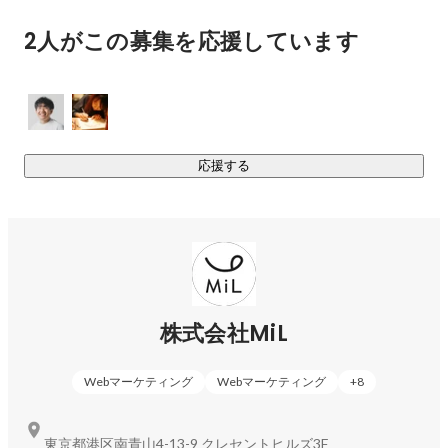
はありません。しかし、「子どもが生まれる瞬間」は、ポジ
2人がこの募集を応援しています
ティブな変化を生むことができる稀な機会だと捉えていま
す。

この瞬間に寄り添い、「子どもたちの未来のために」という
共通の目的と、未来への責任ある行動という価値観を共有す
ることから始めることで、消費者の意識に変化をもたらし、
行動が変わり、社会の課題を解決する糸口になると信じてい
応援する
ます。

ーーー子育て家族の食から未来を変える。ーーー

日常の小さな感動に気づくためには、心身の土台作りが大切
株式会社MiL
です。

「食」は体をつくるだけでなく、世界の美しさ、感動、 人生
の儚さや次世代に何かを紡ぐことの大切さを教えてくれま
Webマーケティング
Webマーケティング
+
8
す。

東京都港区南青山4-13-9 クレセントヒルズ3F