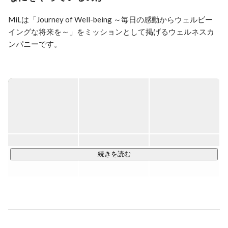
ィス全般（財務、経理、総務、労務、法務）、製作、企
画を担当。子会社の株式会社Beyond Cafeの取締役を歴
MiLは「Journey of Well-being ～毎日の感動からウェルビー
任後、株式会社MiLを設立。現在は株式会社ZERO 
イングな将来を～」をミッションとして掲げるウェルネスカ
TALENTの立ち上げに関わる。

イスラエルのスタートアップ支援の会社でオペレーショ
ンパニーです。

ン設計も担当しパラレルキャリアを実現。

情報が届くスピードが加速しモノにあふれ便利になる世の中
得意なことは、スモールフェーズの組織構築と事業構
で、私たちは本当に大切なものに気が付きにくくなっていま
築。

す。

Saas、人材の業界で複数の新規事業の立ち上げに参画。

見えないだけで幸せや豊かさはすでに日常の中にあるので
MiLではフルフィルメント部門の構築を推進し、オペレ
す。

ーションエクセレンスとUXを高める為に業務を遂行
幸せや豊かさとは、けっして壮大なものではなく、ありふれ
中。
た日常での「感動」や「生きがい」にこそあるのではない
か、そう考えています。

続きを読む
ウェルビーイングな将来を実現するためには、その日常の中
にある小さな感動に気づくことが大事だと考えています。

ではどうその感動に気づく力を養うのか。

価値観やライフスタイルを変えることは決して簡単なことで