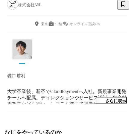
株式会社MiL
東京
中途
オンライン面談OK
岩井 勝利
大学卒業後、新卒でCloudPaymentへ入社。新規事業開発
チームへ配属。ディレクションやサービス設計、生産効
さらに表示
率改善などを行い、システム部にて複数サービスのディ
レクション業務に携わる。営業効率の向上を図る為、営
業企画も兼任。

その後、株式会社Terraceの立ち上げに参画。バックオフ
なにをやっているのか