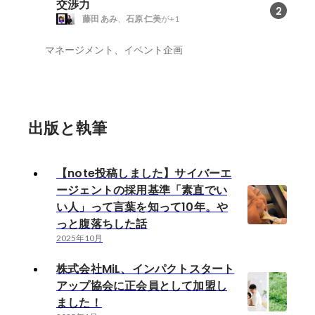
交渉力
2
藤田 あみ
、
石原 仁美
が+1
マネージメント、イベント企画
出版と執筆
【note投稿しました】サイバーエ
ージェントの採用基準「素直でい
い人」って言葉を知って10年。や
っと腹落ちした話
2025年10月
株式会社MiL、インパクトスタート
アップ協会に正会員として加盟し
ました！