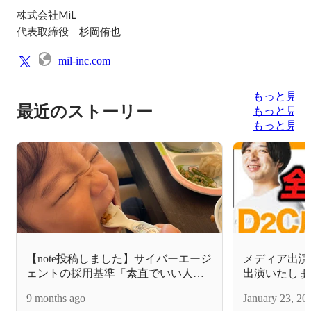
株式会社MiL

代表取締役　杉岡侑也
mil-inc.com
もっと見る
最近のストーリー
もっと見る
もっと見る
【note投稿しました】サイバーエージ
メディア出演
ェントの採用基準「素直でいい人」
出演いたしま
って言葉を知って10年。やっと腹落
9 months ago
January 23, 20
ちした話