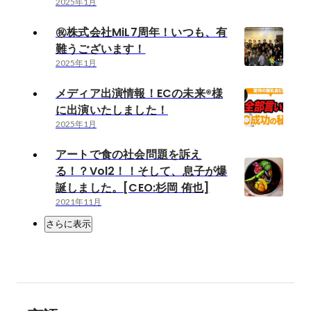
2025年1月
㊗️株式会社MiL7周年！いつも、有
難うございます！
2025年1月
メディア出演情報！ECの未来®様
に出演いたしました！
2025年1月
アートで食の社会問題を訴え
る！？Vol2！！そして、息子が爆
誕しました。[CEO:杉岡 侑也]
2021年11月
さらに表示