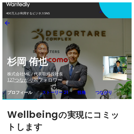
アプリを使う
400万人が利用するビジネスSNS
杉岡 侑也
株式会社MiL / 代表取締役社長
127
20
つながり
フォロワー
プロフィール
ストーリー 21
性格
つながり
Wellbeing
の実現にコミッ
トします