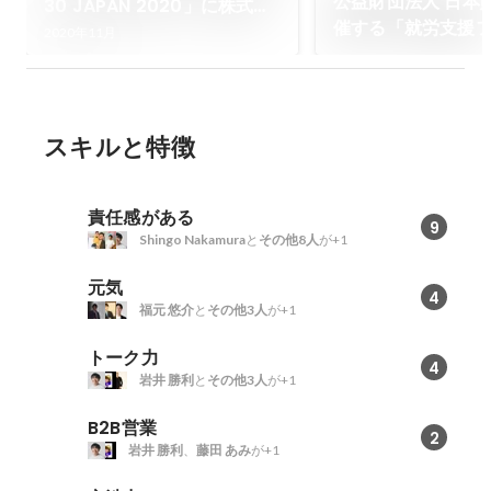
公益財団法人 日本
30 JAPAN 2020」に株式会
催する「就労支援
社MiL 代表取締役社長 杉岡侑
2020年11月
NIPPON2002」
也が選出されました
の代表取締役 杉岡
壇いたします。
スキルと特徴
責任感がある
9
Shingo Nakamura
と
その他8人
が+1
元気
4
福元 悠介
と
その他3人
が+1
トーク力
4
岩井 勝利
と
その他3人
が+1
B2B営業
2
岩井 勝利
、
藤田 あみ
が+1