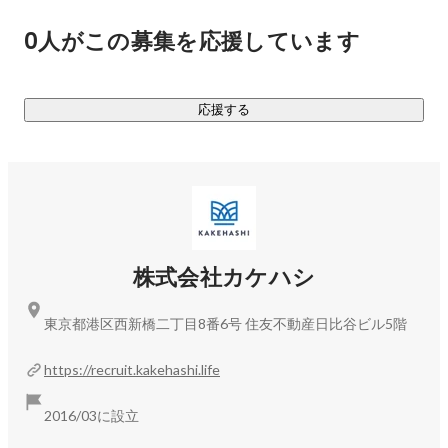
そして決して崩れることのない強さのこと。

0人がこの募集を応援しています
つまり、サステイナブルな医療の前提を、私たちはつくりた
い。

あらゆる医療体験を、しなやかに。そして、⽇本の医療を未
応援する
来へつなぐ、カケハシに。

株式会社カケハシ
東京都港区西新橋二丁目8番6号 住友不動産日比谷ビル5階
https://recruit.kakehashi.life
2016/03に設立