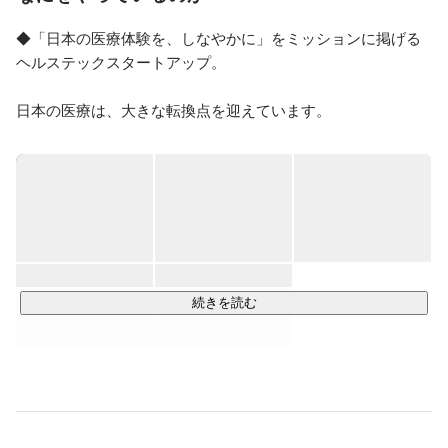
収・買収後の統合・事業ターンアラウンドなどを手掛け
てきました。
◆「日本の医療体験を、しなやかに」をミッションに掲げる
ヘルステックスタートアップ。

⽇本の医療は、⼤きな転換点を迎えています。

医療をより良く、そしてより確かなものとして次世代へつな
いでいくために。

いま必要なのは、「しなやかな医療体験」だと私たちは考え
ます。

それは、医療の受け⼿と担い⼿、その両者の体験をアップデ
ートするということ。

不合理なシステムや仕組みのために、患者さんの安⼼と納得
続きを読む
と満⾜が置き去りになることも、

医療従事者が過剰な献⾝と⾃⼰犠牲を強いられることも。

どちらも、私たちが望むべきものではないはずです。

しなやかさとは、⾼い品質であり、どこまでも続くなめらか
さであり、
