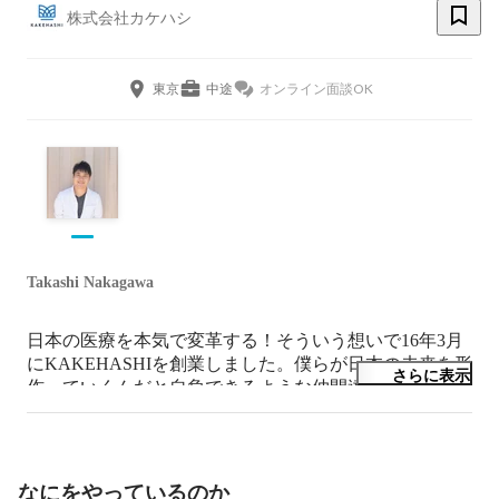
株式会社カケハシ
東京
中途
オンライン面談OK
Takashi Nakagawa
日本の医療を本気で変革する！そういう想いで16年3月
にKAKEHASHIを創業しました。僕らが日本の未来を形
さらに表示
作っていくんだと自負できるような仲間達と出会い、共
にチャレンジしていくことが楽しみで仕方ありません。

東大在学中に2社スタートアップを起業。マッキンゼー
入社後は、アメリカ・インド・イギリス・日本で企業買
なにをやっているのか