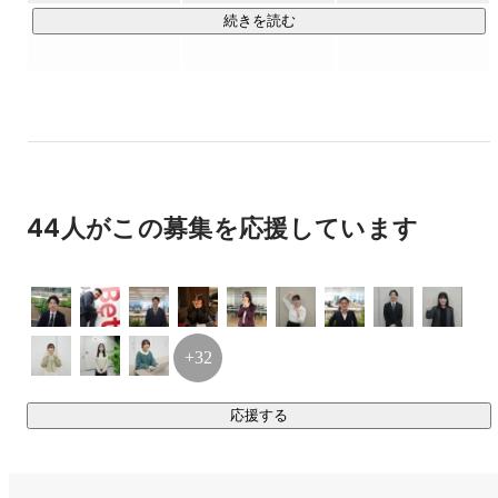
る、カーボンリサイクル（CO2由来原料の製造、製品の開
続きを読む
発）および大規模なプラスチックのリサイクル工場で製造す
る、新品のプラスチックの強度を超える高機能再生材
「CirculeX」を普及させるビジネスへと大きく舵を切ってい
ます。

サステナビリティ革命の実現に向けて、カーボンソリューシ
ョン企業として、新規事業、グループ戦略、IPOの準備等、
新たな節目に突入しています。

44人がこの募集を応援しています
・代表取締役CEOインタビュー：
https://media.tb-
m.com/4524
・ホームページ：
https://tb-m.com/
・会社紹介スライド：
+32
https://speakerdeck.com/tbm_cc/company-profile
・カーボンリサイクル事業：
https://youtu.be/YIXzbM03qag?
応援する
si=Udr5NQZQTOIxxwVO
・高機能再生材「CirculeX」：
https://tb-
m.com/business/circulex/