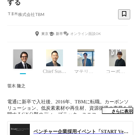
する
株式会社TBM
東京
新卒
オンライン面談OK
Chief Sustainability Officer
マテリアルイノベーション事業本部マテリアルソリューション部部長 兼 新市場開発室 室長
コーポレート・スタッフ
笹木 隆之
電通に新卒で入社後、2016年、TBMに転職。カーボンソ
リューション、低炭素素材や再生材、資源循環の事業を展
さらに表示
開するGX分野のディープテック、ユニコーン・スタート
アップで活動中。TBMでは常務執行役員CMO、一般社団
法人資源循環推進協議会 事務局長、東京都スタートアッ
ベンチャー企業採用イベント「START Venture Festival 2019」に弊社・CMO 執行役員 笹木が登壇
プ フェロー、グループ会社のBioworks株式会社の取締役を