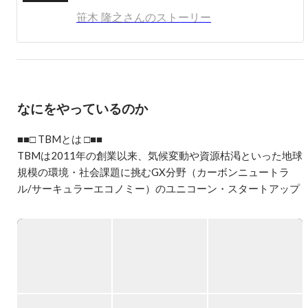
兼務。経済産業省インパクトコンソーシアム官民連携促進
笹木 隆之さんのストーリー
分科会 コアメンバー、内閣府 第２期スタートアップ・エ
コシステム拠点都市形成計画審査・選定有識者会議委員、
他環境省 スタートアップ関連の委員に就任。

電通では経営／事業変革のクリエイティブユニット、未来
創造グループに所属。マーケティングを起点にしたブラン
なにをやっているのか
ド戦略、 新規事業開発、店舗開発、組織変革の支援など
チーフプランナーとして活動。2016年、スタートアップの
TBMに入社。2018年、CMO （最高マーケティング責任
■■□ TBMとは □■■

者）に就任。現在は、ブランド戦略やマーケティング・コ
TBMは2011年の創業以来、気候変動や資源枯渇といった地球
ミュニケーション、人事（採用・育成/組織開発・制
規模の環境・社会課題に挑むGX分野（カーボンニュートラ
度）、政策渉外、新規事業など複数の部門長を務めてい
ル/サーキュラーエコノミー）のユニコーン・スタートアップ
る。

です。

累計資金調達428億円、推計企業価値1,370億円、社員数約
慶應義塾大学大学院政策・メディア研究科後期博士課程
（単位取得退学）を修了。

250名規模。

主な著書：「自分ゴト化　社員の行動をブランディングす
る」(ファーストプレス、共著)

現在は祖業の環境配慮型の素材「LIMEX（ライメックス）」
「なぜ君たちは就活になるとみんな同じようなことばかり
のビジネスからポートフォリオを転換。既存の素材開発や顧
しゃべりだすのか」（宣伝会議、共著
客基盤のアセットを活用しながら、より企業価値が高められ