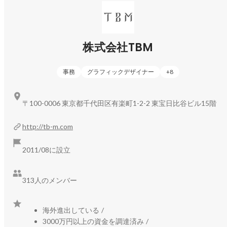
・サステナビリティレポート：
https://speakerdeck.com/tbm_cc/sustainabilityreport2026
・企業理念「TBM Compass」：
https://tb-
m.com/pdf/TBM_Compass.pdf
株式会社TBM
事務
グラフィックデザイナー
+
8
〒100-0006 東京都千代田区有楽町1-2-2 東宝日比谷ビル15階
http://tb-m.com
2011/08に設立
313人のメンバー
海外進出している
/
3000万円以上の資金を調達済み
/