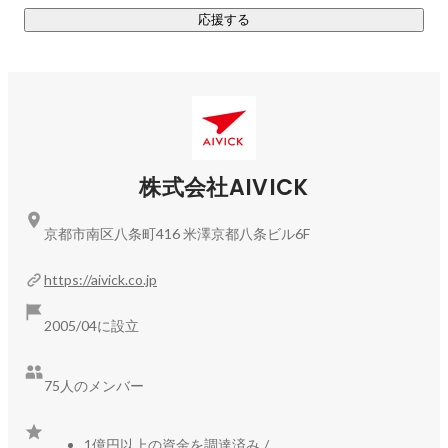
応援する
2022年のローンチから、ユーザー数は右肩上がりで成長中。
「お客様にとって何がベストか」を常に考えながら、専任の
管理栄養士や料理長とともに、レシピ開発から調理・梱包・
適切な情報提供まで日々、サービスのアップデートにチーム
で取り組んでいます。

村中桃子
一員
＜#100（シャープヒャク）＞

株式会社AIVICK
健康管理の基本というべき食事の成分表確認や複雑な栄養計
算は、忙しい生活者にとって大きな負担です。そこで、
京都市南区八条町416 米澤京都八条ビル6F
AIVICKではすべてのメニューを100kcal単位で設計するとい
う共通企画を採用した「＃100（シャープヒャク）」を2025
https://aivick.co.jp
年6月に立ち上げました。

2005/04に設立
「＃100」ブランドは現在ミールとスイーツの2種類を展開し
ており、ミールは①主菜②主菜ソース③スープ④ごはん⑤ス
75人のメンバー
チームベジタブルという5つの要素で食を分解し、パーツ数に
100kcalをかければ摂取カロリーを算出することが出来る設計
になっています。摂取カロリーのコントロールだけでなく、
1億円以上の資金を調達済み
/