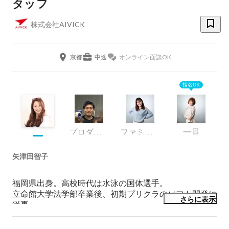
タッフ
株式会社AIVICK
京都
中途
オンライン面談OK
指名OK
プロダクション部/ロジスティクス課
ファミリーサクセス推進部 部長
一員
矢津田智子
福岡県出身。高校時代は水泳の国体選手。

立命館大学法学部卒業後、初期プリクラのソフト開発に
さらに表示
従事。

その後、WEB系のDBエンジニアとして活動。

体力を過信した不健康な生活から、若くに膠原病を患