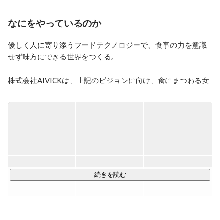
い、自分だけでなく周りの人たちも巻き込む病気の辛さ
を実感。

なにをやっているのか
1度目の寛解で、健康な状態のうちに仲間と共に世に役
立つICTサービスを作りたくて、2005年４月に業務管
優しく人に寄り添うフードテクノロジーで、食事の力を意識
理・WEBシステム受託開発を行う株式会社AIVICKを創
せず味方にできる世界をつくる。

業。

ある時、仲間のひどい食生活と運動不足から起こる病気
を危惧。ひとりひとりが、栄養バランス良い食事を手軽
株式会社AIVICKは、上記のビジョンに向け、食にまつわる女
に食べれて健康管理できる仕組み＝「個人最適食を提供
性の課題解決に取り組むフードテックカンパニーです。2005
する仕組み」で世界を変えたいと既存のICT事業に加
年の設立より京都に本社を構え、事業を営んでおります。

え、食事業「TAVENAL」を始動。
創業当初は、企業や自治体向けにITシステムを開発・提供す
るSI事業を主軸としていましたが、2016年より食とICTをか
け合わせたフードテック事業を開始し、ITから食へと主事業
をシフトして今に至ります。

続きを読む
“食のテクノロジー”で人々の人生をもっと豊かに、誰もが天寿
を全うできる健康的な生活を無理なく自然に過ごせる社会を
実現する。
