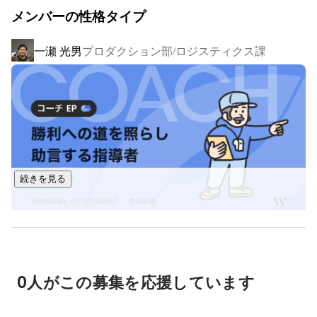
メンバーの性格タイプ
そのミッションの実現に向け、私達AIVICKは、SI事業で培っ
たノウハウを活かし、「ICT×食」による新たな暮らしのイン
一瀬 光男
プロダクション部/ロジスティクス課
フラ構築に取り組んでいます。

以下に、私達の代表的なサービスをご紹介します。

＜シェフの無添つくりおき＞

食事の準備に日々追われ、生活のゆとりを失いがちなご家庭
に、「大切な人と一緒に分かち合いたい」と思えるような食
と時間の豊かさをお届けしたい。そんな思いから、誰もが安
続きを見る
心しておいしく食べられる「おうち給食」をコンセプトに開
発した冷蔵食宅配サービスです。

豆腐をつくるためのにがりやこんにゃくをつくるための水酸
赤城 佳子
ファミリーサクセス推進部 部長
化カルシウム以外、添加物は一切不使用。日本全国、安心の
食材を探し求め、調味料一つとっても原材料の産地から最終
0人がこの募集を応援しています
加工食品完成まですべての工程で食品添加物が使用されてい
ないかどうかを精査しています。
