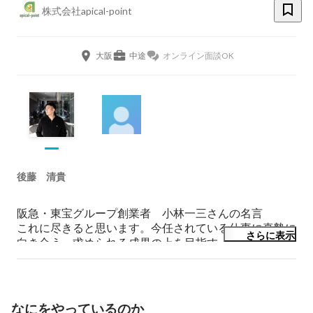
株式会社apical-point
大阪
中途
オンライン面談OK
後藤 清貴
阪急・東宝グループ創業者　小林一三さんの名言

これに尽きると思います。今任されている仕事に真摯に
さらに表示
向き合う。求められる成果の上を目指す。

それでも評価されない、報われない事もある。そんな時
に私は私の関わる全ての人が報われるように努力した
い。
なにをやっているのか