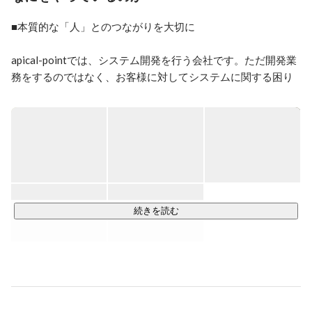
■本質的な「人」とのつながりを大切に

apical-pointでは、システム開発を行う会社です。ただ開発業
務をするのではなく、お客様に対してシステムに関する困り
ごとを総合的にコンサルティングしています。

例えばお客様先の社員さん向けに社内研修を実施したりと、
システム開発という型にとらわれずお客様にとってベストな
提案を行なっていくことで関係を深めていきます。

受託開発も単純に業務を受けるだけではなく、お客様にとっ
て最適なものをいくつかご提案して選んで頂くスタイルで仕
事をしています。
続きを読む