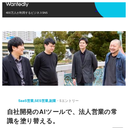
アプリを使う
400万人が利用するビジネスSNS
SaaS営業,SES営業,副業
5エントリー
自社開発のAIツールで、法人営業の常
識を塗り替える。