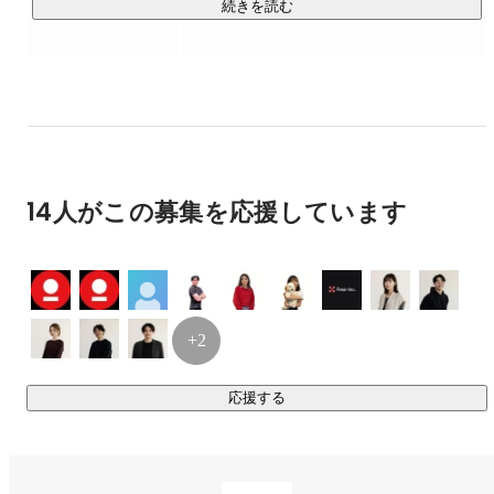
そんな社会を実現することは、

続きを読む
労働人口の減少をはじめとするこの国の課題に大きなインパ
クトを与え、

日本経済を成長させることにも、つながっていくはず。

テクノロジーを通じて日本人と外国人の間にある

国籍の壁をひとつずつ取り払い、

日本の可能性を、外国人とともに広げていく。

14人がこの募集を応援しています
それが、私たちの使命です。

■ サービス内容

￣￣￣￣￣￣￣￣￣￣￣

現在は、VISIONである「外国人採用を当たり前に」の達成に
+2
向け、メインサービスである「Guidable Jobs」に力を入れ、
在留外国人と日本企業のマッチングに尽力しています。

応援する
◉Guidable Jobs（
https://jobs.guidable.co/
）

在留外国人ユーザー数：400,000人

求人掲載企業数：累計3,200社　（2025年7月時点）
