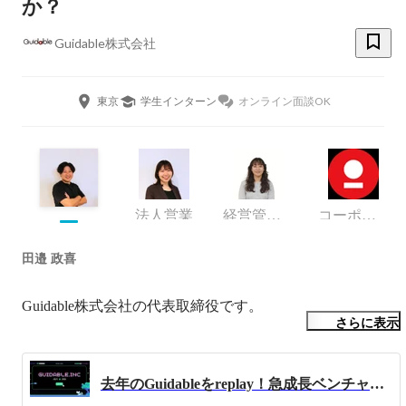
か？
Guidable株式会社
東京
学生インターン
オンライン面談OK
法人営業
経営管理部
コーポレート・スタッフ
田邉 政喜
Guidable株式会社の代表取締役です。
さらに表示
去年のGuidableをreplay！急成長ベンチャーの1年って？？