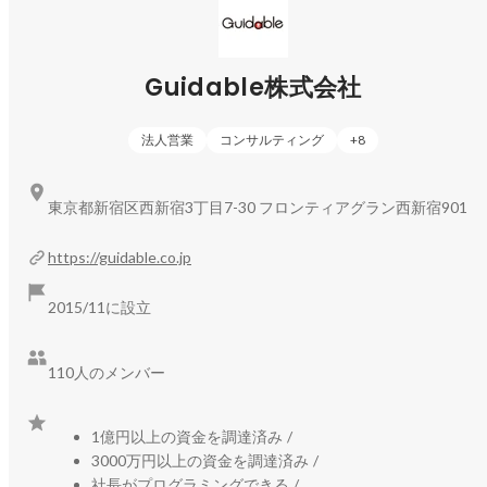
詳細はこちらから！

◻︎【サービス紹介記事】日本経済を、もっと多国籍に。
Guidable株式会社
https://www.wantedly.com/companies/guidable/post_articles/
法人営業
コンサルティング
+
8
1052034
◉導入事例（一部抜粋）

東京都新宿区西新宿3丁目7-30 フロンティアグラン西新宿901
【大手飲食店】ワタミ株式会社さまの外国人採用インタビュ
https://guidable.co.jp
https://guidablejobs.jp/cases/10821/
【大手飲食チェーン店】ファーストキッチン株式会社さまの
2015/11に設立
https://guidablejobs.jp/cases/10892/
110人のメンバー
【運輸】京都でハイヤーでの観光業を行うマツシマモビリテ
https://guidablejobs.jp/cases/10964/
1億円以上の資金を調達済み
/
【建設】「ずっと働きたい！」外国人材の定着を叶える林土
3000万円以上の資金を調達済み
/
社長がプログラミングできる
/