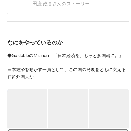
田邉 政喜さんのストーリー
なにをやっているのか
◆GuidableのMission：『日本経済を、もっと多国籍に。』

￣￣￣￣￣￣￣￣￣￣￣￣￣￣￣￣￣￣￣￣￣￣￣￣￣￣

日本経済を動かす一員として、この国の発展をともに支える
在留外国人が、

国籍を理由に不便を感じる場面をなくしたい。

ガイダブルはそんな想いを原動力に、

外国人の仕事や暮らしをサポートする事業を展開していま
す。

あらゆる外国人が生き生きと働き、当たり前の幸せを享受で
きる。
