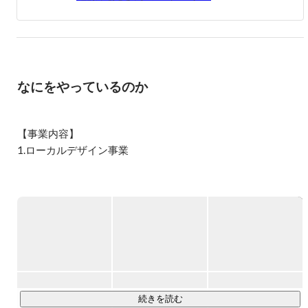
ゃんから、「おい、じゅんき！自営業は安定せんけ、サラ
リーマンになれ」と言われ続けた。

「そうなんだ～。サラリーマンになるぞ～。」と思ってい
たら、運送会社のサラリーマンの父は子供三人を大学に行
かせるのに苦労。母が私の学校への送り迎えをしてくれ
なにをやっているのか
て、その足でパートに出かけるのを見て「むしろサラリー
マンにはなったらダメか」と肌で感じた。受験戦争に勝ち
防衛大学校に入学するも将来像に期待できず２年目に中
退。

【事業内容】

1.ローカルデザイン事業

◇上京

現状を変えるために東京に行こうと思い、両親の援助で明
・「働く」領域

治大学に進学。

勉学やサークル活動の傍ら、歌舞伎町ホストやDJをやって
当社は、稲作技術の発展と地域農業の持続可能性向上を目指
みたり、イベント事業をやってみたりと精力的に動く中
し、東成瀬村にて稲作やしいたけ栽培の技術検証・開発を行
で、経営者になって稼ぎたいと強く思う。

っています。また、村産原料を活用し、秋田県で製造したス
キンケア商品を開発し、DtoC販売を展開しています。

◇土の味

とはいえ社会もビジネスも知らないので、まずWeb広告代
・「学ぶ」領域

理店に就職しようと思い、大学４年の時点からフルタイム
で働く。

当社は、近隣学校でのキャリア教育やプログラミング教育の
続きを読む