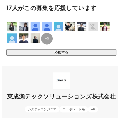
同氏に㈱フリューゲルの事業計画を提案したら、承認され
2.システムデザイン事業

17人がこの募集を応援しています
立ち上げに至る。

銀河ソフトウェアは主に未経験者を採用、教育をしＳＥＳ
・コンサルティング領域

事業を行う企業で、フリューゲルはその連結子会社であり
採用力強化とDX推進研修で、企業の成長と人材活用を包括的
事業内容は全く同じでリソースもグループと共有してい
にサポートします。

る。

+5
２０２２年に５期目となるフリューゲルはメンバー数８０
・技術支援領域

名に成長し一定の成果を収めた。

顧客のニーズやビジネス要件を深く理解し、それを形にする
応援する
ためのソフトウェアを開発します。
◇秋田移住

東成瀬村と共同出資で会社を設立。

物語はここからはじまる。
東成瀬テックソリューションズ株式会社
システムエンジニア
コーポレート系
+
8