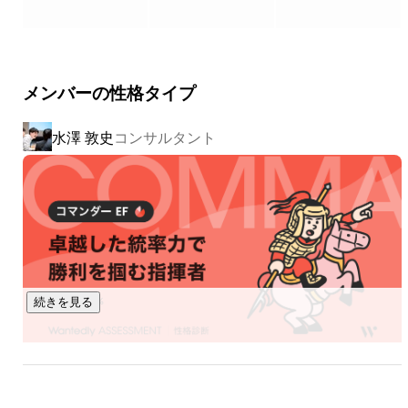
セールス、マーケティングを学び２年で独立し、フリーラ
授業設計支援を行い、サービス範囲を拡大しています。ま
ンスで広告代理店事業とマーケティングコンサルティング
た、小中学生向けのプログラミング教室を運営し、子どもた
事業を行う。

ちに学ぶ機会を創出しています。

が、現実は厳しく貧困を極め、昼は派遣で事務職をし、夜
は日雇いでピッキングをするなどと追い詰められることに
メンバーの性格タイプ
・「暮らす」領域

なる。

当社は、生活サービスの提供や産業基盤の構築が可能な複合
◇日の出

水澤 敦史
コンサルタント
拠点・交通システムを整備し、生活環境の充実を図ります。
一方で人脈は着実に構築しており、徐々に仕事を頂くよう
また、東成瀬村の脱炭素社会実現に向け、再生可能エネルギ
に。

ー導入や省エネルギー対策を推進します。

ただし、うまくいくことばかりではない。

出資を受け飲食店事業を開始するも、あえなく倒産の危機
・「集う」領域

に瀕し、アルバイトスタッフに給与が払えず支払いを待っ
地域資源を活かし、産業の創出や地域経済の持続的な発展に
てもらうため、ただひたすらに謝るという経験もする。

首の皮一枚で生きていた。

寄与するため、中小企業や他自治体に対して自社の強みを活
かしたサービスを提供します。

続きを見る
その際、Webプロダクトの新規開発責任者を行うなどＩＴ
関連プロジェクトも複数携わる。

・「遊ぶ」領域

地域の観光資源を活用し、新たな観光コンテンツの開発や既
◇点と点がつながる

がむしゃらに動く中で銀河ソフトウェア㈱の代表取締役熊
存の観光資源のリブランディングを行います。

進藤 美友紀
コンサルタント
井氏に出会う。
