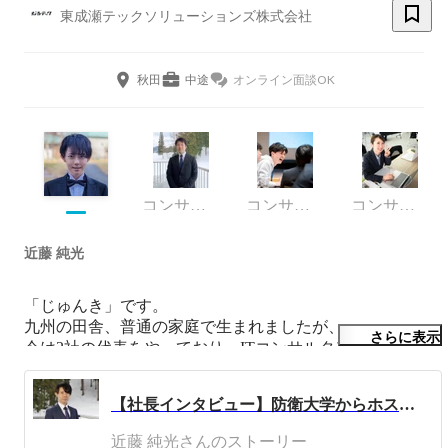
東成瀬テックソリューションズ株式会社
秋田
中途
オンライン面談OK
コンサルタント
コンサルタント
コンサルタント
近藤 純光
「じゅんき」です。

九州の田舎、普通の家庭で生まれましたが、

さらに表示
今は2社の代表をやっており、ITコンサルタントとしても
キャリアがあります。

【社長インタビュー】防衛大学からホストにDJ！？怒涛の人生を歩んだ近藤社長が想い描く未来とは。
◇幼少期

近藤 純光さんのストーリー
北九州の小さな漁村に生まれ、漁師のじいちゃんとばあち