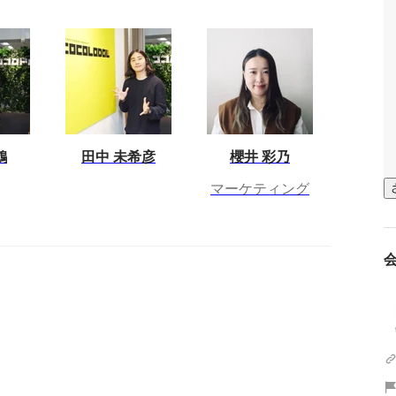
鶴
田中 未希彦
櫻井 彩乃
マーケティング