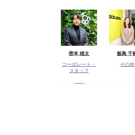
密本 雄太
飯島 千
コーポレート・
その他
スタッフ