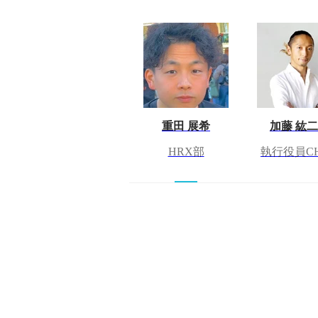
重田 展希
加藤 紘
HRX部
執行役員C