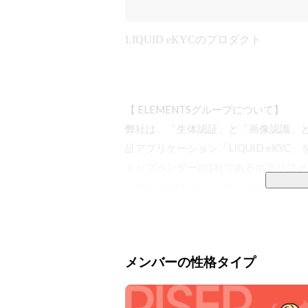
LIQUID eKYCのプロダクト
【 ELEMENTSグループについて】

弊社は、「生体認証」と「画像認識」
証アプリケーション「LIQUID eKYC
トップベンダーの1社であるポラリファ
は約1.3億件に達し、多くの国民に利
た。

さらに、『BEYOND SCIENCE F
メンバーの性格タイプ
術を活用し、新規事業として、まだ世に
■広報まとめページ（Contents List）：