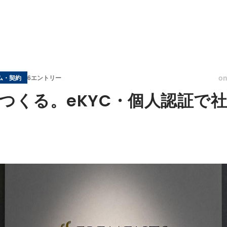
o
ム・契約
6エントリー
をつくる。eKYC・個人認証で