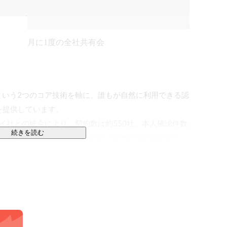
月に1度の全社共有会
という2つのコア技術を軸に、誰もが自然に利用できる認
」を提供しています。

イ社との統合により、契約数は約550社、本人確認件数
続きを読む
用される、社会にとって欠かせないサービスとなりまし
ICTION』というミッションのもと、強固な画像認識や生成技
ない未来のインフラを次々に創造し続けています。

https://elements-career.notion.site/contentslist