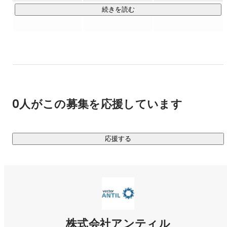
～～～～～～～～～～～～～～～～～～～～～～～～～～～
続きを読む
～

◆MISSION◆

『運命の出会いを、人と、モノと、コトの間へ』

◆SLOGAN◆

0人がこの募集を応援しています
『理想共創パートナー』

クライアントの理想を叶えるためには、マーケティングソリ
応援する
ューションだけでは不足しています。PRや広告などはあくま
で手法の一つでしかなく、クライアントの理想を叶えるため
に私たちにできることを日々考え、実行していきます。

◆SERVICE◆

私たち株式会社アンティルは、東証プライム上場の総合PR会
株式会社アンティル