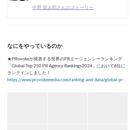
業、多岐にわたるクライアントのコーポレートPRを手掛
中野 晋太郎さんのストーリー
ける。現在はプランナー／アカウントマネージャーとして
スポーツ団体、大学、ディベロッパー、商業施設、外資系
生活用品メーカー等、幅広いクライアントに対するPRコ
ンサルティングに従事。また、ベクトルグループの危機管
理サービス業務にも携わっている。

2020年よりアンティル人事・組織開発室を立ち上げ、現
なにをやっているのか
職。
★PRovokeが発表する世界のPRエージェンシーランキング
「Global Top 250 PR Agency Rankings2024」において6位に
https://www.provokemedia.com/ranking-and-data/global-pr-
agency-rankings/2024-pr-agency-rankings/top-250
さらに、「PRWEEK Top Consultancies 2020」のAsia-Pacific
ランキングで「アジアNo.1PR企業」として選出されていま
https://vectorgroup.my/notice-20200511001/