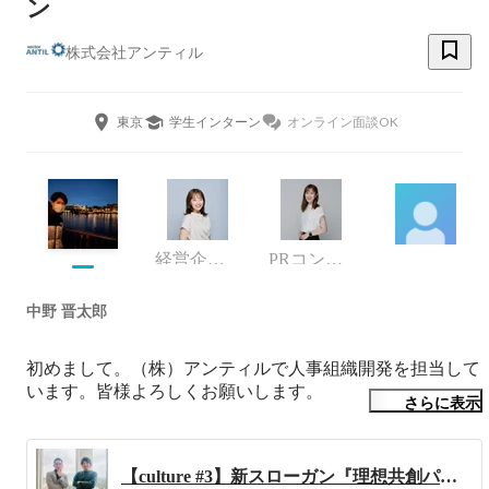
ン
株式会社アンティル
東京
学生インターン
オンライン面談OK
経営企画室 / PRコンサルタント
PRコンサルタント
中野 晋太郎
初めまして。（株）アンティルで人事組織開発を担当して
います。皆様よろしくお願いします。

さらに表示
大手自動車部品メーカーを経て2011年にベクトル入社。家
電メーカーや食品メーカー、外資系製薬会社、化粧品会
【culture #3】新スローガン『理想共創パートナー』に込められた思い
社、飲食店、投資ファンド、コンサルティング企業、IT企