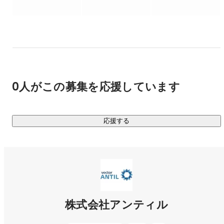
～

◆MISSION◆

『運命の出会いを、人と、モノと、コトの間へ』

◆SLOGAN◆

0人がこの募集を応援しています
『理想共創パートナー』

クライアントの理想を叶えるためには、マーケティングソリ
応援する
ューションだけでは不足しています。PRや広告などはあくま
で手法の一つでしかなく、クライアントの理想を叶えるため
に私たちにできることを日々考え、実行していきます。

◆SERVICE◆

私たち株式会社アンティルは、東証プライム上場の総合PR会
株式会社アンティル
社・ベクトルグループ最初の子会社として2004年に設立され
ました。従来のPRの枠組みにとらわれず、コンサルティング