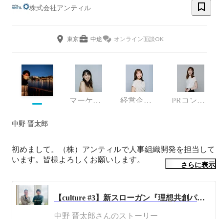
株式会社アンティル
東京
中途
オンライン面談OK
マーケティング
経営企画室 / PRコンサルタント
PRコンサルタント
中野 晋太郎
初めまして。（株）アンティルで人事組織開発を担当して
います。皆様よろしくお願いします。
さらに表示
【culture #3】新スローガン『理想共創パートナー』に込められた思い
中野 晋太郎さんのストーリー