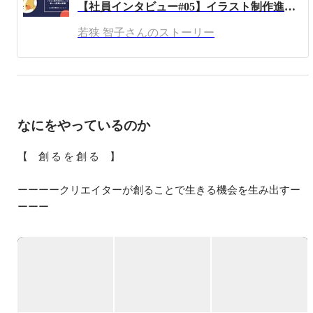
【社員インタビュー#05】イラスト制作進行としての新しい挑戦と経験
ラキラした話を聞くことが大好きです。

若狭 智子さんのストーリー
人事の仕事は「やって当たり前、できていて当たり前」な
仕事が多い職種です。

逆にやっていないとなぜやっていないのか、ご指摘を受け
てしまいます。

「色々な施策を投入し、より働きやすい環境を作ることが
できた」として、もそれは当たり前にやるべきことです
なにをやっているのか
し、「採用目標をクリアした」としても、それも当たり前
にやるべきことなので、そこにいかに付加価値をつけて提
【　創 る を 創 る　】

供できるか、が人事として大切だと考えています。

ーーーークリエイターが創ることで生きる機会を生み出すー
人事は人に関わることを決めていく訳なので、根拠やデー
ーーー

タは重要です。

本当に成果が出るか、その根拠は何か、データとして確認
ができるか、具体的に行動に移す前の設計では、常にロジ
MUGENUPは自社開発の２つのツール「MUGENUP 
ックで考えるように気をつけています。

STATION」「MUGENUP WORK STATION」を用いてこれま
でにイラスト、3DCGなど、クリエイターと一緒に様々なモ
そしてそれと同じくらい、行動・言動には想いを込めて動
ノ創りをしてきました。

くように気をつけています。
