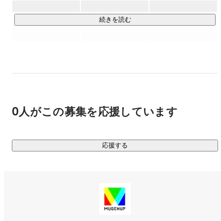
人はデータだけでは動きません。

そんなMUGENUPには「クリエイターが創ることで生きる機
根拠だけでも動きません。

会を生み出す」というコンセプトがあります。

続きを読む
そこに熱量を感じられるかどうか、私もやりたい、そうな
私達は今後もクリエイターが活躍できる市場を拡大させ、更
りたい、一緒に働きたいと思ってもらえるか、これは気持
なる創る機会の創出に邁進します。

ちを込めていなければ相手には伝わらないと思っていま
す。

【MUGENUP STATION】

社員の皆様にはMUGENUPに入社して良かったな、今後も
MUGENUP でお仕事をするクリエイターのための作品投稿サ
MUGENUPで働きたいな、と思ってもらいたいですし、社
イト・コンテストサイト。

外の皆様には私もMUGENUPの一員になりたい！と思って
0人がこの募集を応援しています
もらえるようにしたいと思っています。
MUGENUPが出すお題をもとにクリエイターが投稿するコン
テストでは、毎回たくさんの応募をいただき、その中から実
応援する
際の制作プロジェクトにご参加いただく方も多数いらっしゃ
います。

クリエイターが、更なる創る機会を創出するために、これか
らもクリエイターに1番寄り添った会社でありたいと考えま
す。
