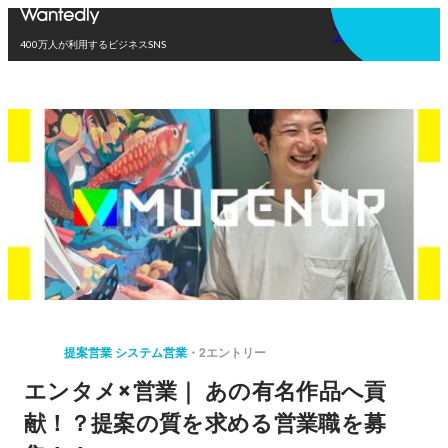
アプリを使う
400万人が利用するビジネスSNS
提案営業 システム営業
2エントリー
エンタメ×営業｜ あの有名作品へ貢
献！？提案の質を求める営業職を募