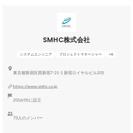
これら2つの事業はそれぞれ独立しながらも、

技術やノウハウを共有し、相互に価値を高め合う構造になっ
ています。

「目の前の課題を解決する」と「未来をつくる」。

SMHC株式会社
その両方に関われるのが、SMHCの特徴です。

システムエンジニア
プロジェクトマネージャー
+
8
---- Smiles Make Hearts Connect ----

東京都新宿区西新宿7-21-1 新宿ロイヤルビル201
SMHCという社名には、

お客様・パートナー・メンバーなど、

https://www.smhc.co.jp
関わるすべての人の笑顔をつくり、

その心をつなぐ存在でありたいという想いを込めています。

2016/05に設立
現在は約70名規模の組織ですが、

大手企業のDXプロジェクトやシステム開発、

73人のメンバー
新規サービス開発など、幅広い領域で挑戦を続けています。
