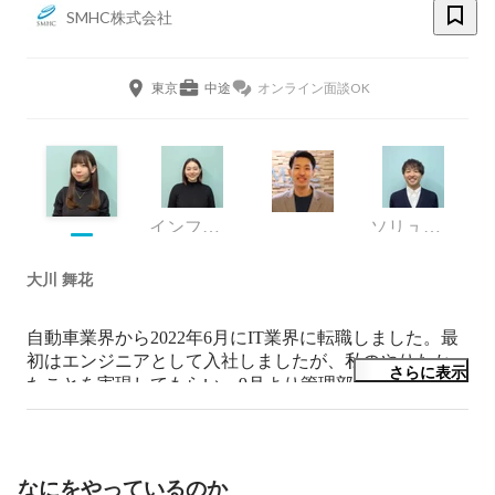
SMHC株式会社
東京
中途
オンライン面談OK
インフラチーム
ソリューション本部
大川 舞花
自動車業界から2022年6月にIT業界に転職しました。最
初はエンジニアとして入社しましたが、私のやりたかっ
さらに表示
たことを実現してもらい、9月より管理部経営企画担当
に配属になりました。

SMHCの魅力をコンテンツ化し発信することで会社の文
化を浸透させることが私のミッションです。

🌱🕊️ 採用・広報・社内企画 
なにをやっているのか