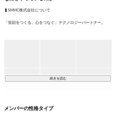
▍SMHC株式会社について

「笑顔をつくる、心をつなぐ」テクノロジーパートナー。

SMHCは、

企業の課題を解決する仕事と、

未来のサービスをつくる仕事の

2つの事業を展開しています。

① ITソリューション / コンサルティング事業

企業の現場に入り込み、

続きを読む
システム開発や業務改善を通じて

課題を解決していきます。

・Webアプリケーション開発

メンバーの性格タイプ
・業務システム開発

・クラウド環境の構築
