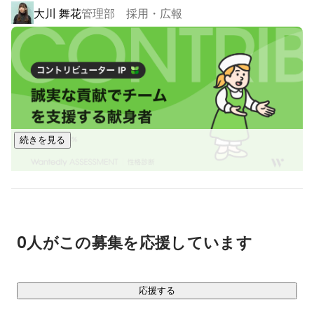
大川 舞花
管理部 採用・広報
・システム導入 / 運用支援

・DX推進

ただシステムをつくるだけではなく、

企業のビジネスや業務を理解しながら、

“実際に使われる仕組み”として実装していくことを大切にして
います。

続きを見る
② ライフイノベーションプラットフォーム事業

医療・ヘルスケア分野において、

デジタルサービスの開発を行っています。

・医療機関 / クリニック向けサービスの開発

0人がこの募集を応援しています
・医療分野のDX推進

・医療サービスのデジタル化支援

応援する
ITの力で、医療の現場に新しい価値を提供しています。
