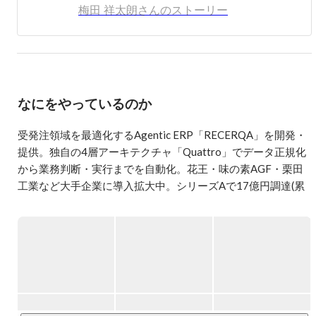
梅田 祥太朗さんのストーリー
なにをやっているのか
受発注領域を最適化するAgentic ERP「RECERQA」を開発・
提供。独自の4層アーキテクチャ「Quattro」でデータ正規化
から業務判断・実行までを自動化。花王・味の素AGF・栗田
工業など大手企業に導入拡大中。シリーズAで17億円調達(累
計20億円超)。

プロダクト：RECERQA(受発注Agentic ERP)、RECERQA 
Scan(AI-OCR)、AI-BPO

技術：TypeScript, React, Next.js, Node.js, Hono, AWS, 
Terraform
