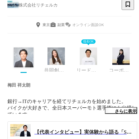
株式会社リチェルカ
東京
副業
オンライン面談OK
指名OK
共同創業者 兼 取締役
リードエンジニア
コーポレート、ビジネス部門
梅田 祥太朗
銀行→ITのキャリアを経てリチェルカを始めました。

バイクが大好きで、全日本スーパーモト選手権にも出場し
さらに表示
ています。

会社もレースも応援お願いします！
【代表インタビュー】実体験から語る「SCM領域に懸ける想い」とは