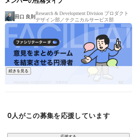
メンバーの性格タイプ
体、金融機関といった重要業務を担う組織において広く導入
されており、エンタープライズ領域におけるフリーミアムビ
Research & Development Division プロダクト
ジネスモデルを安定的に展開できる基盤を築いています。

田口 良則
デザイン部／テクニカルサービス部
＼ ●○ Pleasanter 10th ANNIVERSARY ○●／

この10年の歩みは、多くの皆さまに支えられながら、共に成
長してきました。

今後も技術と信頼を礎に、新たな価値を創造し続けます。

次の未来をつくる一歩を、ともに歩みませんか。

続きを見る
https://pleasanter.org
川野 元
Web エンジニア
https://implem.co.jp
0人がこの募集を応援しています
応援する