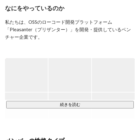
なにをやっているのか
私たちは、OSSのローコード開発プラットフォーム
「Pleasanter（プリザンター）」を開発・提供しているベン
チャー企業です。

Pleasanterは、パッケージソフトでは実現しづらい業務への
高い適合性と、フルスクラッチ開発では得られない圧倒的な
スピードを両立したWebアプリケーション基盤です。専門的
な開発知識を必要とせず、現場の業務に寄り添ったアプリケ
ーションを迅速かつ容易に構築することができます。

私たちは、Pleasanterの提供を通じて、あらゆる業務領域の
DX推進に寄与することを目指しています。

続きを読む
その理念から、OSSとして無償公開し、幅広いユーザの皆さ
まより高い支持を得ています。

現在、Pleasanterはグローバル企業をはじめ、官公庁、自治