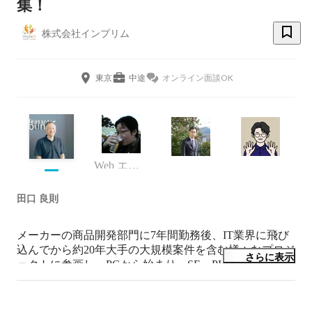
集！
株式会社インプリム
東京
中途
オンライン面談OK
Web エンジニア
田口 良則
メーカーの商品開発部門に7年間勤務後、IT業界に飛び
込んでから約20年大手の大規模案件を含む様々なプロジ
さらに表示
ェクトに参画し、PGから始まり、SE、PLなどの役割で