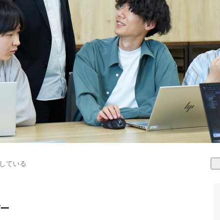
している
ー