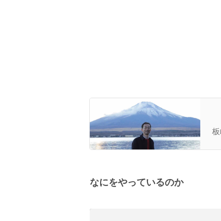
会
き
板
編
なにをやっているのか