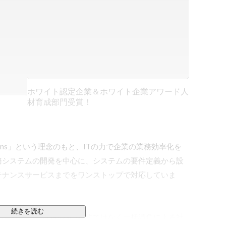
ホワイト認定企業＆ホワイト企業アワード人
材育成部門受賞！
IT Solutions」という理念のもと、ITの力で企業の業務効率化を
務システムの開発を中心に、システムの要件定義から設
テナンスサービスまでをワンストップで対応していま
続きを読む
当社は、SE派遣やSES契約ではなく一括請負による社