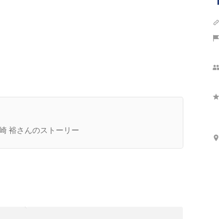
社でスマブラ？マリオカート？リアルソフトがで
るまで【代表インタビュー連載第1回〜人となり
崎 裕さんのストーリー
〜】