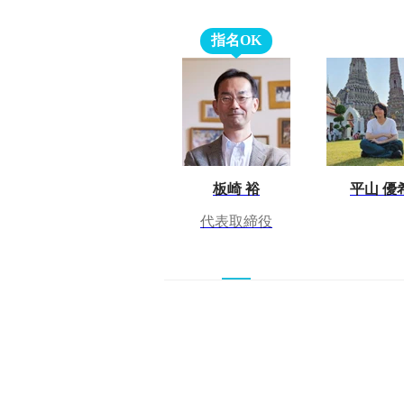
指名OK
板崎 裕
平山 優
代表取締役