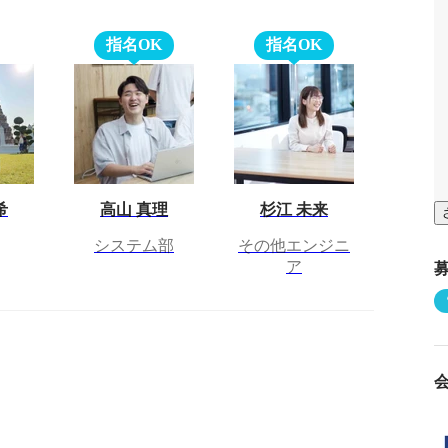
指名OK
指名OK
希
高山 真理
杉江 未来
システム部
その他エンジニ
ア