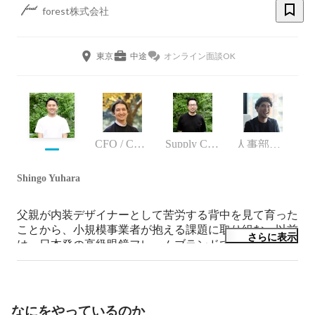
forest株式会社
東京
中途
オンライン面談OK
CFO / Co-Founder
Supply Chain Div./Product Development Div.
人事部人事部長
Shingo Yuhara
父親が内装デザイナーとして苦労する背中を見て育った
ことから、小規模事業者が抱える課題に取り組む。以前
さらに表示
は、日本発の高級眼鏡フレームブランドである株式会社
フォーナインズの役員、日本の光学技術を活かした半導
体部品メーカーである株式会社モリテックスの役員(親
会社)などを歴任。Eコマースが持つ高い可能性を感じ、
forest株式会社を起業。持続性が高く良質な日本の商品
なにをやっているのか