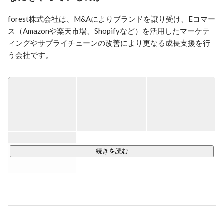
をforestにて譲り受け、各領域のエキスパートが力を合
わせて更なる成長を実現します。
forest株式会社は、M&Aによりブランドを譲り受け、Eコマー
ス（Amazonや楽天市場、Shopifyなど）を活用したマーケテ
ィングやサプライチェーンの改善により更なる成長支援を行
う会社です。

日本企画の消費財や伝統工芸品にこだわり承継を進めてお
り、今後数年で50~100ブランドのM&Aを進める予定です。

優れた品質と機能を持ち、ユーザーに長く使ってもらえる日
本発の世界ブランドを世に送り出していきます。

弊社のビジョンや事業成長力は国内外からの投資家からも高
く評価頂いており、2023年シリーズAを完了し累計調達額が
続きを読む
38億円となりました。

2025年6月にはシリーズBラウンドを行い、 累計総額70億円
規模の資金調達を実施済み です。

これにより、越境EC基盤、物流拠点、テクノロジー活用、人
材への投資を加速させ、さらに高い成長角度で事業を拡大す