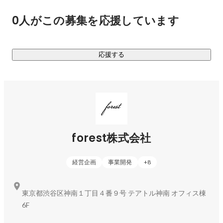
る計画です。

0人がこの募集を応援しています
2030年には売上数百億～千億円の日本を代表するEC・小売企
業グループとなることで、日本の課題であるモノづくり産業
応援する
の活性化を実現します。
forest株式会社
経営企画
事業開発
+
8
東京都渋谷区神南１丁目４番９号 テアトル神南 オフィス棟
6F