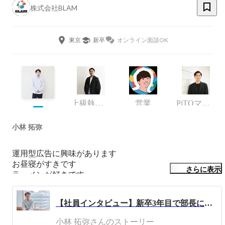
株式会社BLAM
東京
新卒
オンライン面談OK
上級執行役員 CSO
営業
PjTOマーケティング部 リーダー
小林 拓弥
運用型広告に興味があります

お昼寝がすきです

さらに表示
ラーメンが好きです

仕事を好きになれる仕事をしてます
【社員インタビュー】新卒3年目で部長に抜擢！活躍する秘訣、大事にしていることは？
小林 拓弥さんのストーリー