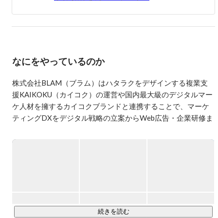
なにをやっているのか
株式会社BLAM（ブラム）はハタラクをデザインする複業支
援KAIKOKU（カイコク）の運営や国内最大級のデジタルマー
ケ人材を擁するカイコクブランドと連携することで、マーケ
ティングDXをデジタル戦略の立案からWeb広告・企業研修ま
https://kaikoku.blam.co.jp
https://youtu.be/iiReCo2JIug?si=XuI9VIQPV8AUpNjq
https://best100.v-tsushin.jp/company/blam/
続きを読む