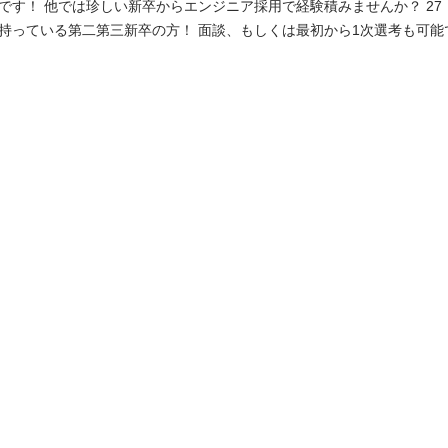
 他では珍しい新卒からエンジニア採用で経験積みませんか？ 27・28卒の学生！と会
持っている第二第三新卒の方！ 面談、もしくは最初から1次選考も可能
ティングの仕事ってどんなこと