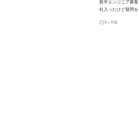
新卒エンジニア募集です！
社入ったけど疑問を
リーお待ちしております！ 「入社からエンジニアとして活躍したい」 「マーケ
3ヶ月前