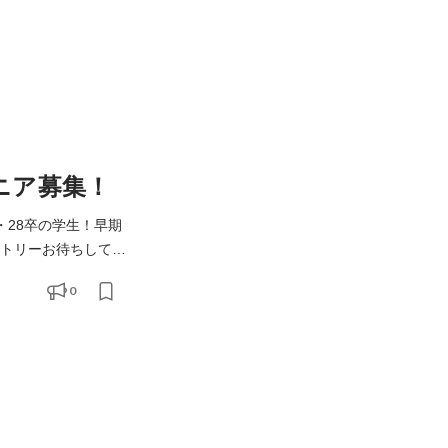
ニア募集！
ントリーお待ちしてお
0
でも当