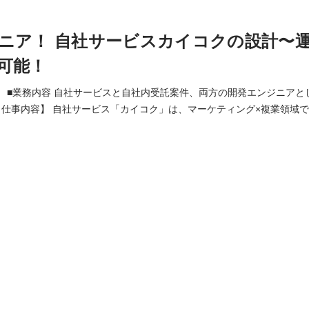
ニア！ 自社サービスカイコクの設計〜
可能！
 》 ■業務内容 自社サービスと自社内受託案件、両方の開発エンジニア
フォームです。10,000名のマーケターにご登録いただいています。 す
ースされておりますが、機能追加など開発タスクが