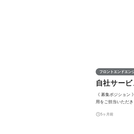
フロントエンドエン
自社サービ
《 募集ポジション
用をご担当いただきます！ 業務イメージ： ・自社サービス「カイコク」のフロン
「カイコク」のBFFサ
5ヶ月前
容】 ・go言語を用い
発 ・docker等