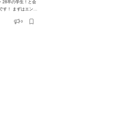
です！ まずはエント
0
をするんだろう？」 「ハタラク人や社風が気になる！」 「まずはカジュアルに会社説明も聞いてみたい！」 も