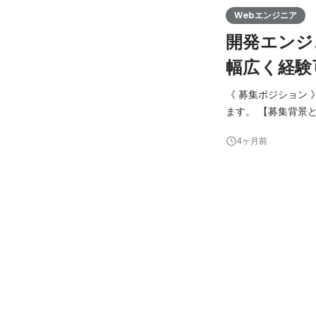
Webエンジニア
開発エンジ
幅広く経験
《 募集ポジション
ます。 【募集背景と仕事内容】 自社サービス「カイコク」は、マーケティング×複業領域で国内トップクラスの
マッチングプラット
4ヶ月前