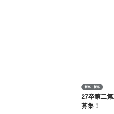
新卒・新卒
27卒第二
募集！