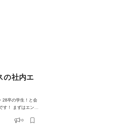
スの社内エ
です！ まずはエント
0
をするんだろう？」 「ハタラク人や社風が気になる！」 「まずはカジュアルに会社説明も聞いてみたい！」 も