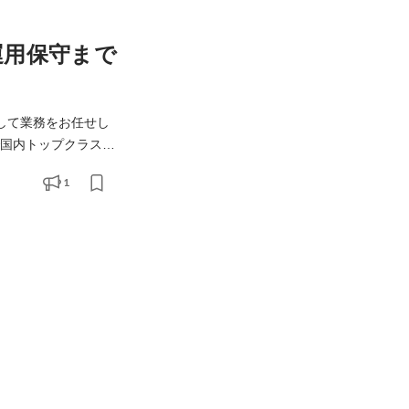
運用保守まで
として業務をお任せし
でにサービスはリリ
1
随時発生しています。 そのため、開発体制を強化し、サービ