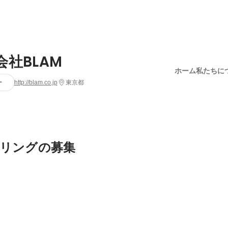
会社BLAM
ホーム
私たちに
ー
http://blam.co.jp
東京都
リングの募集