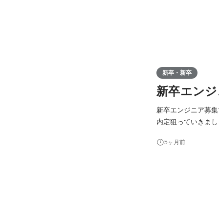
新卒・新卒
新卒エンジ
新卒エンジニア募集です！
内定狙っていきまし
ります！ 「入社からエンジニアとして活躍したい」 「マーケティングの仕事ってどんなことをするんだろ
5ヶ月前
う？」 「ハタラク人や
ては