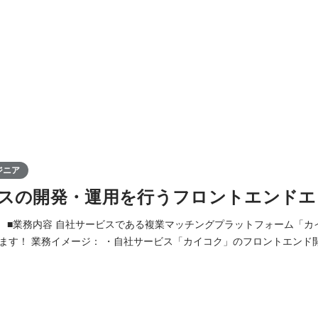
ジニア
スの開発・運用を行うフロントエンドエ
 》 ■業務内容 自社サービスである複業マッチングプラットフォーム「
トエンド開発 ・自社サービス
ーバーの開発 ・スクラム開発のフレームワークを活用した開発体制 【具体的な業務内
たバックエンド開発 ・gRPCを用いたAPI開発 ・react、nestを用