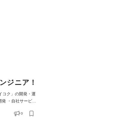
ンジニア！
カイコク」の開発・運
0
いたフロントエンドの開