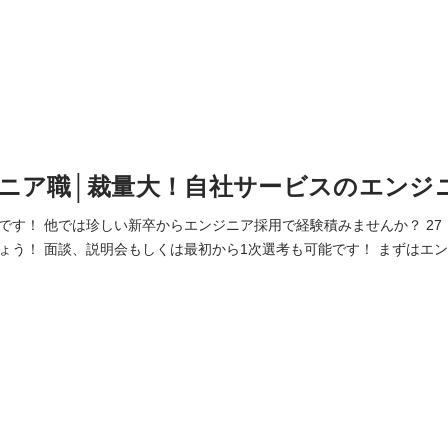
ニア職│裁量大！自社サービスのエンジ
 他では珍しい新卒からエンジニア採用で経験積みませんか？ 27・28卒の学生！早期
ょう！ 面談、説明会もしくは最初から1次選考も可能です！ まずはエ
社風が気になる！」 「まずはカジュアルに会社説明も聞いてみたい！」 もし１つ