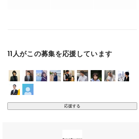
①社会課題解決

環境問題や少子化問題など国が抱える社会課題をイベントを
通じて発信し、

知ってもらうきっかけ作りをしています。

②組織活性

企業の事業方針説明会、表彰式や周年事業イベントなど、

11人がこの募集を応援しています
イベントを通じてクライアント企業様の組織活性化をしてい
ます。

③地域活性

観光PR、地域の名産品の物販、ワーケーションなど、

官公庁やクライアント企業の地方活性化プロジェクトにおい
て、

応援する
イベント企画を行います。

官公庁・クライアント企業・地域と一体となって地方創生を
図ります。

他にも、新規事業として自社企画のイベントを運営していま