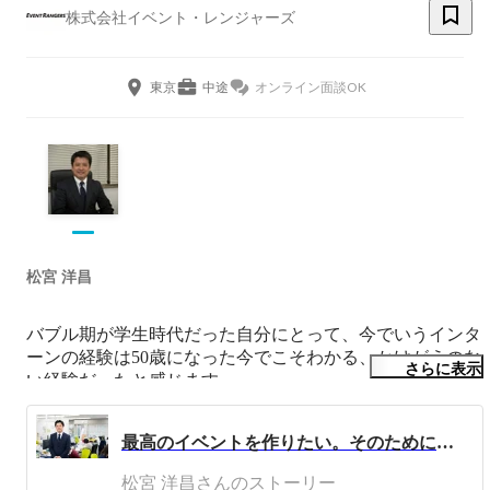
株式会社イベント・レンジャーズ
東京
中途
オンライン面談OK
松宮 洋昌
バブル期が学生時代だった自分にとって、今でいうインタ
ーンの経験は50歳になった今でこそわかる、かけがえのな
さらに表示
い経験だったと感じます。

イベントは形のないものを創る仕事。参加者一人一人の心
の中に、「100年の残る1秒を」創ることが僕らの仕事で
最高のイベントを作りたい。そのために代表の私が大事にしている３つのこと。
す。小さな子供たちが夢を見つける瞬間だったり、新たな
人生の一歩を踏み出す瞬間、そんな一秒を創り出すことが
松宮 洋昌さんのストーリー