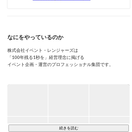
できるのが僕ら、イベントの仕事です。

是非、そんな意義ある仕事を体験してもらえたら最高にラ
ッキーです。

今までの枠にとらわれない、新しいイベントの形を一緒に
模索してみませんか？
なにをやっているのか
株式会社イベント・レンジャーズは

「100年残る1秒を」経営理念に掲げる

イベント企画・運営のプロフェッショナル集団です。

事業としては大きく２つあります。

◆イベントデザイン事業

顧客や外部に向けて情報を発信するイベントの企画から運営
までを担っています。

私たちは下記の３つの切り口で、イベントデザインをしてい
ます。

続きを読む