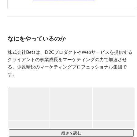
なにをやっているのか
株式会社Betsは、D2CプロダクトやWebサービスを提供する
クライアントの事業成長をマーケティングの力で加速させ
る、少数精鋭のマーケティングプロフェッショナル集団で
す。

▼Betsの由来

Betsという社名には、「身近でありながら、心地よい影響を
与える存在でありたい」という想いが込められています。

本当に良いプロダクトやブランドは、自然と人々の生活に溶
け込み、まるで仲の良い友人や家族のように、そばにあるこ
とが当たり前の存在になります。そして、その関係には、言
続きを読む