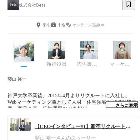
株式会社Bets
東京
中途
オンライン面談OK
執行役員
広告事業部
マーケティング
竪山 裕一
神戸大学卒業後、2015年4月よりリクルートに入社し。
Webマーケティング職として人材・住宅領域などで戦略立
さらに表示
案、商品企画、広告運用などを担当。

2018年3月にBetsを創業し、WEB広告代理業を中心に事業
を展開。

【CEOインタビュー#1】新卒リクルートを経て、D2Cマーケティングカンパニー創業へ
ゴキゲンに働いています。
竪山 裕一さんのストーリー