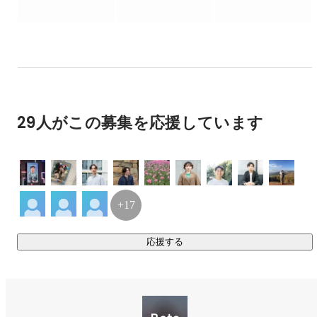
葉にしなくても伝わる静けさがある。

このコンセプトを英語で表現すると、"Between the 
silence"（静寂の間にあるもの）。

その頭文字を取って、「Bets」という社名が生まれました。

ただのマーケティング会社ではなく、ブランドが本来持つ価
29人がこの募集を応援しています
値を、もっと自然に、もっと心地よく、世の中に広げる存在
でありたいと考えています。

▼Betsの支援実績例

年商数億円〜数千億円規模の事業会社様を中心に、マーケテ
+17
ィング戦略の立案から実行まで一貫した支援を行っていま
す。

応援する
・大手求人サービス – 会員獲得マーケティング支援

・総合広告代理店グループ – ダイレクトマーケティング領域
の立ち上げ支援

・大手ゲーム企業 – 新規ユーザー獲得戦略の策定・運用支援
