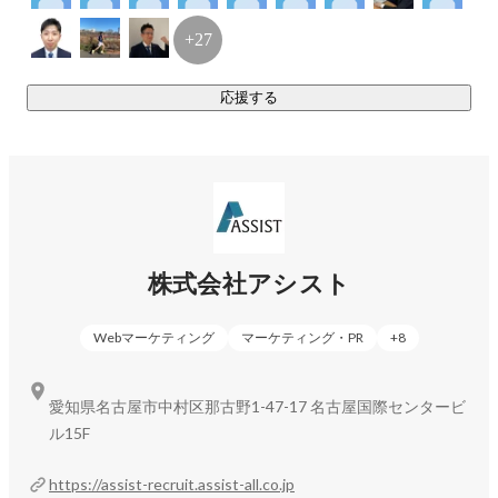
「問い合わせが増えた」

「売上につながった」

+27
「応募が入るようになった」

応援する
そんな声をいただける仕事です。

大平 ここる
営業部
自分たちの提案やサポートが、

お客様のビジネスの成長に直接つながります。

◆ これからの私たち

株式会社アシスト
AIとWebの進化により、

中小企業にも大きなチャンスが広がっています。

Webマーケティング
マーケティング・PR
+
8
私たちはこれからも、

地域の会社やお店がもっと選ばれるように、

愛知県名古屋市中村区那古野1-47-17 名古屋国際センタービ
AIとWebの力で「発見」をお手伝いしていきます。

ル15F
「人の役に立つ仕事がしたい」

https://assist-recruit.assist-all.co.jp