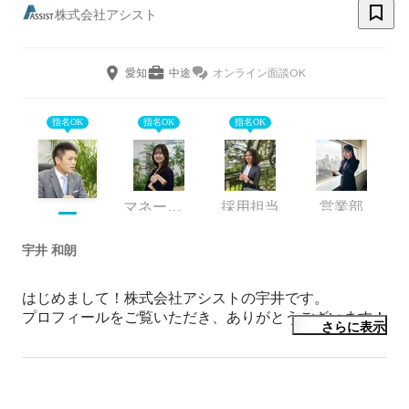
株式会社アシスト
愛知
中途
オンライン面談OK
指名OK
指名OK
指名OK
マネージャー
採用担当
営業部
宇井 和朗
はじめまして！株式会社アシストの宇井です。

プロフィールをご覧いただき、ありがとうございます！

さらに表示
私たちアシストは、Web制作やアプリ開発を通じて中小
企業様のビジネスを支援しています。しかし、私たちの
最大の特徴は事業内容だけでなく、「社員の97%が未経