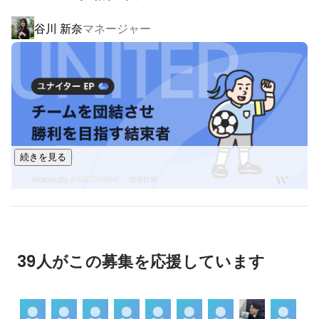
ししませんか？

● AI対応のWeb制作

これまでの「経験」ではなく、これからの「未来」につ
谷川 新奈
マネージャー
集客や求人につながるホームページを制作します。

いて、ざっくばらんにお話しできるのを楽しみにしてい
ます。ご連絡お待ちしております！
● SEO・MEO対策

Google検索やGoogleマップで見つけてもらいやすくします。

● SNSマーケティング

Instagramなどを活用し、認知度アップや集客につなげます。

続きを見る
● Google広告・検索対策

必要としている人に、必要な情報を届けます。

● 予約・電話システム

今岡 みのり
採用担当
問い合わせや予約の取りこぼしを減らします。

39人がこの募集を応援しています
◆ この仕事の魅力

お客様から、
