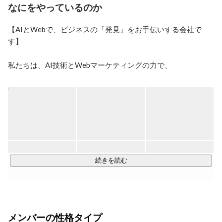
験スタート」という組織カルチャーにあります。

なにをやっているのか
「資本の力より、未経験の未来を信じる」という強い信
【AIとWebで、ビジネスの「発見」をお手伝いする会社で
念のもと、社内は「未経験から1000億企業へ」という大
きな目標に向かって日々挑戦を続け、売上100億を５年
す】

で達成させることができ、事業は大変順調に成長してい
ます。

私たちは、AI技術とWebマーケティングの力で、

中小企業や地域のお店の

多くの仲間が株式会社アシストという未知のフィールド
「集客」「売上」「採用」を支援しています。

環境に飛び込み、実感していることがあります。それ
は、ここでは「ただ目の前の数字を追う」のではなく、
「自分自身の市場価値をいかに高めるか」にフォーカス
ただホームページを作るだけの会社ではありません。

できるということです。失敗を恐れずに挑戦を歓迎する
環境だからこそ、圧倒的なスピードで成長できると確信
まだ知られていないお店やサービスを、

しています。

必要としている人に見つけてもらう。

続きを読む
「未経験からでも、自分の市場価値を本気で高めた
その「発見」をお手伝いすることが、

い！」

「熱量のある仲間と一緒に、会社と共に成長していきた
私たちの仕事です。

い！」

◆ 私たちが行っていること

そんな想いを持っている方、ぜひ一度カジュアルにお話
メンバーの性格タイプ