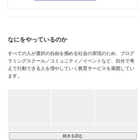
つ、組織営業マネジメントを行なっています。また、もと
よりEdTech(教育×IT)に関心があり、すべての人に選択の
自由を与えられるようなサービスをどんどん開発していま
す。

ゆくゆくは、EdTechの領域だったらTomにお願いしたいと
なにをやっているのか
言われるような、経営者になりたい。そのためにプログラ
ミング教育事業を全国展開し、一人でも多く優秀なエンジ
ニアを世界に輩出する事を個人のミッションに掲げて邁進
すべての人が選択の自由を掴める社会の実現のため、プログ
しています。

ラミングスクール／コミュニティ／イベントなど、自分で考
えて行動できる人を増やしていく教育サービスを展開してい
-----------------------------------------------------------------------------------
ます。

----------------------------

【趣味】

ファッションが好きです。

■提供しているサービス

小学生から大学生まで水泳,サッカー,ラグビーをしていた
◎30日間無料のプログラミングスクール『ZeroPlus Gate』

ので体を動かすことも大好きです。

『より多くの人に大きなきっかけを』というコンセプトで誕
生した、30日間無料で学習できるプログラミングスクールで
-----------------------------------------------------------------------------------
----------------------------

す。専属のキャリアメンターが受講生のプログラミング受講
【食べ物】

後のキャリアまでを描きます。

好き嫌いはないですが、強いて言えば辛いものが食べられ
続きを読む
ません。
