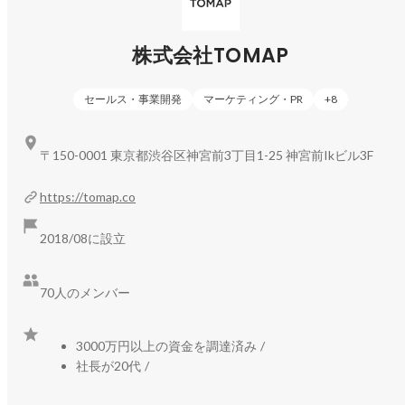
【叶えたい事】

“世界平和”

子供の頃に短冊に書いた人がいるかもしれません。ただ、
株式会社TOMAP
僕は今でも本気で叶える気でいます。どうやって達成する
のか、世界の有識者たちが何百年も頭を抱えていることで
す。僕は貧困や格差を、教育を変えて行くことによってな
セールス・事業開発
マーケティング・PR
+
8
くすことができる、と考えています。ITで世界中がつなが
っている時代、スキルひとつ身に付けることで自分が生活
している環境を飛び越えてどこでも居場所が作れます。応
〒150-0001 東京都渋谷区神宮前3丁目1-25 神宮前Ikビル3F
援して頂ける皆様のためにも一つずつ、叶えていきます。

https://tomap.co
-----------------------------------------------------------------------------------
----------------------------

2018/08に設立
【人生においての判断軸】

“かっこいい”

僕にとってのかっこいいは男に惚れられる男です。それを
70人のメンバー
やっている自分、そしてそれに巻き込まれる人たちが、自
らをかっこいいと思ってできるかどうか、一番重要な判断
軸です。
3000万円以上の資金を調達済み
/
社長が20代
/