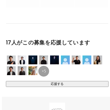
◎フリーランス特化型プログラミングスクール『ZeroPlus』

死ぬ間際に食べたいのは、松屋の牛丼です。

コーディングだけではなく、デザインカンプ、要件定義、保
-----------------------------------------------------------------------------------
守運用まで一気通貫して学習することができます。副業、転
----------------------------

職、フリーランス転身など、個人の「なりたい」に合わせた
【性格】

キャリア支援を行っています。

基本的に怒りませんが、職業柄相手の言われて嬉しい事と
嫌な事が瞬時に分かってしまうので、たまに言われたくな
いところに敢えて切り込みます。あらかじめご了承くださ
◎コミュニティ

17人がこの募集を応援しています
い。

約2000人のコミュニティ！すでにスクールを卒業してフリー
ランスとして活動している卒業生や在校生同士がつながる場
-----------------------------------------------------------------------------------
として毎月交流会を開催しています。年に1度のビッグイベン
----------------------------

【営業】

トでは、全国各地から300名が集います！

営業職はとても奥が深い職業だなと常々感じております。
+5
誰でもやれば出来るけど途中で挫折してしまったり、現状
◎企業マッチングイベント

に満足してしまい、営業力が伸びない方は是非一度僕とお
新卒や中途で就職を希望しているスクールの受講生と、エン
話ししましょう。モチベーションを上げるのはとても得意
応援する
ジニア職での採用をしたい企業とのマッチングイベントなど
で、営業マネジメントに関しましては、自他共に認める天
も開催しています。コミュニティの強みである温かさやカジ
才です。

ュアルさを活かして、就職イベント感のない空気作りによ
-----------------------------------------------------------------------------------
り、お互いの素を曝け出せる場を創出しています。
----------------------------
