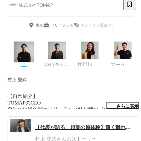
株式会社TOMAP
東京
フリーランス
オンライン面談OK
ZeroPlus Gate
採用担当（業務委託）
マーケティング部
村上 登武
【自己紹介】

TOMAPのCEO

さらに表示
弊社では半年間のフリーランス特化型のプログラミングス
クール事業と、お客様の想像を体現するWebサイトの制作
事業を行なっています。

【代表が語る、起業の原体験】遠く離れた貧困地域の子どもたちに、選択の自由を。
大学2年次から今まで、toC,toB営業の現場に自分らも出つ
村上 登武さんのストーリー