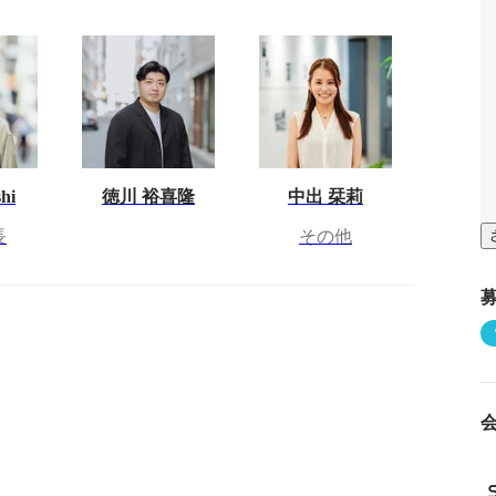
hi
徳川 裕喜隆
中出 栞莉
長
その他