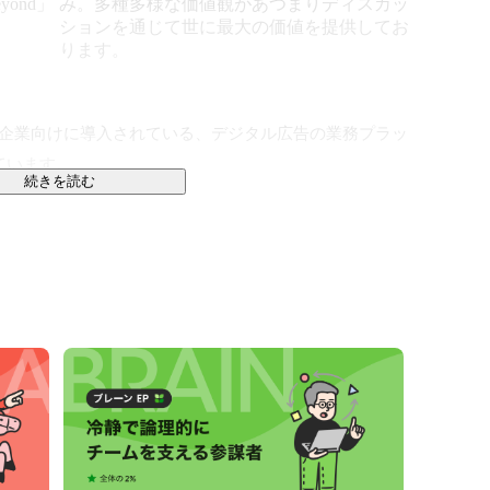
yond」
み。多種多様な価値観があつまりディスカッ
ションを通じて世に最大の価値を提供してお
ります。
援企業向けに導入されている、デジタル広告の業務プラッ
ています。

続きを読む
ィブやランディングページのビルド機能をセンターピン
解析」「改善」「最適化」など必要な全ての機能を有
善が動き出すことで効率化を実現するプラットフォーム
カウントのユーザがSquad beyondの利用を通し

制作

PDCA、レポーティング
