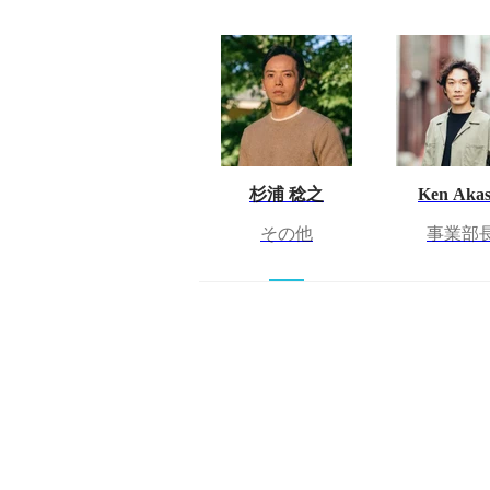
杉浦 稔之
Ken Akas
その他
事業部