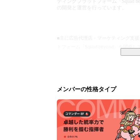
ティングプラットフォーム「Squad be
の開発と運営を行っています。
■主に広告代理店・マーケティング支
トフォーム「Squad beyond」を開発し
デジタル業務に欠かせないクリエィテ
に、周辺に続く「レポート」「分析・
し、全てが連動して自動的に設定や改
メンバーの性格タイプ
です。

現ユーザー全体で、1,000社以上・数千ア
・100万ページ超のランディングページ
・100万ページ分のABテスト、最適化、