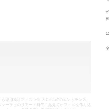
さらに表示
から運用
新オフィス”Mita S-Garden”のエントランス。
ルマーケ
このリモート時代にあえてオフィスを作り込