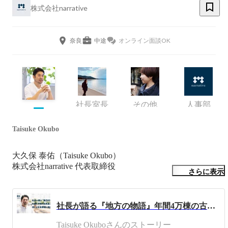
株式会社narrative
奈良
中途
オンライン面談OK
社長室長
その他
人事部
Taisuke Okubo
大久保 泰佑（Taisuke Okubo）

株式会社narrative 代表取締役

さらに表示
■経歴・専門領域

政府系金融機関にてキャリアをスタート。公益性と収益性
社長が語る『地方の物語』年間4万棟の古民家が消える社会課題に挑む
の両立をテーマに、官民ファンド、地域金融機関、宿泊事
業者と連携した観光ファンドの組成・運営を数多く経験。
Taisuke Okuboさんのストーリー