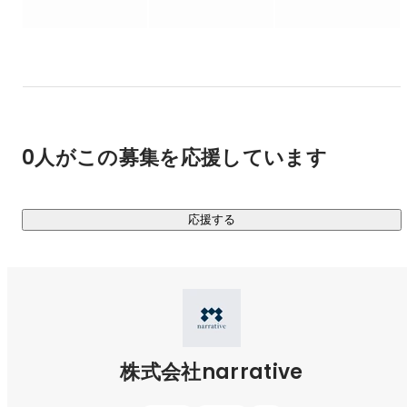
地域の物語を経済に変える“まちづくり型ビジネス”を推進
施設運営では、宿泊施設をはじめ、飲食施設、銭湯・サウ
している。

ナ、コワーキング施設、住居など、多様な用途開発を手掛け
てきました。

■ビジョン

文化財や地域資源を“保存する”のではなく、“次世代につ
なぐ形で事業化する”という視点で、まちごと再構築する
私たちの役割は、地域住民や伝統産業の担い手、地域の食文
独自のアプローチを展開。金融とまちづくりの双方に強み
化を発信するシェフなどが活躍できるための黒子（くろこ）
を持ち、社会性と収益性の両立に挑む実践者。
となること。

0人がこの募集を応援しています
各地域での持続可能なまちづくりを支え、不可欠な存在とし
て機能する事業です。

応援する
今後は奈良県を拠点に、全国へ展開。

古民家をホテル・レストラン・商店・銭湯・コミュニティス
ペース・コワーキングスペースなどへ再生し、専門家や金融
機関と連携しながら、まちづくりの企画・開発から、事業体
の組成、資金調達、事業者誘致まで、一貫して推進していき
ます。
株式会社narrative