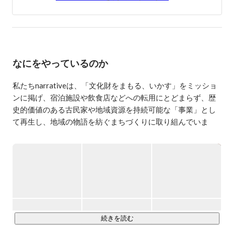
地域事業者へのファイナンス支援を通じ、社会性と事業性
を両立させる実践的な投資スキームに精通。

その後、プライベートエクイティファンドにて投資業務に
従事しつつ、株式会社narrativeを創業。奈良県を拠点に、
地域金融機関と連携しながら、地域資源を活用したまちづ
なにをやっているのか
くり事業を手がけている。

■実績・プロジェクト

私たちnarrativeは、「文化財をまもる、いかす」をミッショ
地域資源を「泊まれる体験」に再構築する文化財活用型事
ンに掲げ、宿泊施設や飲食店などへの転用にとどまらず、歴
業を多数展開。

史的価値のある古民家や地域資源を持続可能な「事業」とし
て再生し、地域の物語を紡ぐまちづくりに取り組んでいま
2018年：「世界初のSAKE HOTEL」（奈良の酒蔵との協
業）を開業

す。

2020年：「泊まれる醤油蔵」（奈良最古の醤油蔵の再生）
をプロデュース

【古民家まちづくり・開発事業について】

2022年：「GOSE SENTO HOTEL」（廃銭湯を活かした宿
多様な開発手法とバリューチェーンを駆使して推進していま
泊施設）を開業

す。

2024年：「VILLA COMMUNICO」（奈良の食文化を薪火
で届けるオーベルジュ）を開業

古民家の「企画・開発」を起点とし、設計、施設運営、資金
現在は、50億円規模のエリア再生プロジェクトを進行中。
調達など、幅広いプロジェクトを展開。

続きを読む