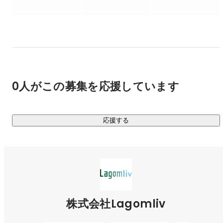
その中で、現在のメイン事業は「Lagomliv.career」。

「20代から30代のキャリア」を支援する転職支援事業になり
ます。

□Lagomliv.careerとは

最適な人生を選び取るための過程にあるキャリアや転職の支
0人がこの募集を応援しています
援を行います。

その中で特にキャリアの土台となる20代から30代のキャリア
と転職の支援に特化しております。今後のキャリアに不安や
応援する
悩みをもったり、次のキャリアステップをどうするべきか考
えたりすると思います。

そんな時に自分と似たような経歴を先に歩んだ人にキャリア
や転職の相談をすることができることによって、今までにな
かった新しい選択やきっかけを提供できると思っています。

実際に経験した人から話を聞いたり、その人に相談するに越
したことはない。

株式会社Lagomliv
□Lagomliv.careerの特徴
