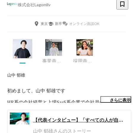
株式会社Lagomliv
東京
新卒
オンライン面談OK
事業責任者
採用責任者
山中 郁雄
初めまして、山中 郁雄です

さらに表示
HR系の会社経営と上場SaaS系企業で会社員のパラレルワ
ーカー

株式会社Lagomliv代表取締役→成長企業特化のキャリア支
【代表インタビュー】「すべての人が自分の人生のオールを握る世界」を創るため、3つの「きっかけ」を軸に事業を展開。
援

株式会社プレイド→CX Platform 

山中 郁雄さんのストーリー