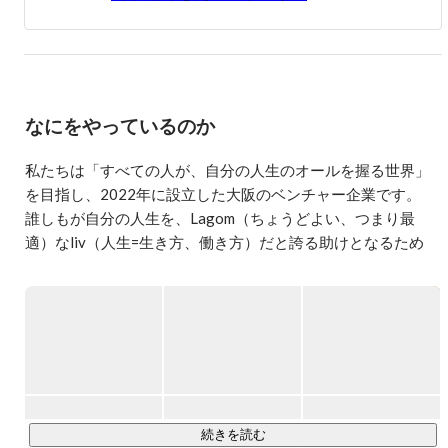
▼経歴

大学時に独立系ファイナンシャルプランナーとして個人事
業主で2年活動、大学を卒業後、株式会社ネオキャリアに
新卒で就職。採用コンサルティングの部署に配属となり、
中小企業向けに1年半営業を行う。1年目は新規営業で新人
なにをやっているのか
賞受賞、2年目はリーダーとして1名をマネジメント。その
後、子会社のUnistyle株式会社に異動となり、外資・大手
向け営業で営業責任者として予実管理、営業戦略立案、5
私たちは「すべての人が、自分の人生のオールを握る世界」
名ほどのマネジメント、採用などを2年半行う。その後転
を目指し、2022年に設立した大阪のベンチャー企業です。

職し、株式会社irodasに執行役員として入社。営業組織の
誰しもが自分の人生を、Lagom（ちょうどよい、つまり最
立ち上げ、人材紹介ビジネスの基盤作りに従事。1年後、
適）なliv（人生=生き方、働き方）だと誇る助けとなるため
取締役に就任し経営戦略・経営計画の策定や、組織人事戦
に、新たなきっかけを提供し続けられる企業を目指してまい
略、新卒中途採用、営業戦略、PMなどの幅広く管掌。今
ります。

は会社のガバナンス強化、業務改善DX化などに従事。入
社時から現在に至るまで売上10倍、従業員10倍、会員数10
倍、クライアント数10倍の規模まで事業拡大。現在は株式
◆展開しているサービス

会社Lagomlivを立ち上げ代表取締役としてHR事業を運営
￣￣￣￣￣￣￣￣￣￣

しつつ、同時に会社員として株式会社プレイドに所属し
PERSONAL(個人) / ORGANISATION(組織) / SPACE(場所) の3
CX Platform KARTEの運営や導入支援などセールスディベ
つの観点から事業を展開しており、現在はキャリア支援事業 / 
ロップメント業務を行なっている。
DX化支援事業 / ライフスタイル事業などを行っております。

続きを読む