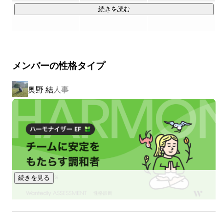
ります。

長年の教育ノウハウや実績を活かして、未経験からシステム
続きを読む
社員が必要なことを考え、自らプロジェクトを立ち上げる
エンジニアを輩出することで、

ことができる社風、

人材不足というIT業界の課題に貢献していきたいと考えてい
またそれによって出来たプロジェクトの数々のことです！

ます。

SLJには特徴的な制度がいくつかありますが、私としては
この制度が一番魅力的だと思っています。

メンバーの性格タイプ
また、働き方も多様化しているので、組織としてだけではな
実は私は、エンジニアとして働くことを、社会人になる直
く、

前まで迷っていました。

奥野 結
人事
その人自身に価値を身に付けて、スピードリンクジャパンを
結果としてはエンジニアとしてキャリアをスタートさせた
旅立っても活躍してほしいという

のですが、

願いも込めて人材輩出会社をビジョンとしています。

この制度のおかげで、人事領域や営業領域などの業務にも
携わることができ、現在のキャリアにつながりました。

会社の魅力や自身の経験をたくさん話したい！あわよくば
https://slj.jp
誰かの参考になってほしい！と思っています。

よろしくお願いします！
≪SI事業≫

続きを見る
 ITリソースに関する課題に対して、企業にあった形で提案
し、課題解決をし続けていく。

 企業とともに伴走するパートナーとなる！
