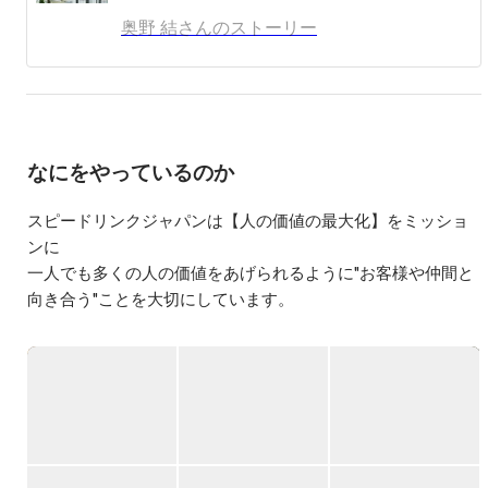
奥野 結さんのストーリー
【SLJ入社の決め手】

・仕事を楽しんでいる人が多い！

面接を通してお話しした採用担当の方や、

入社前に面談をさせていただいたエンジニアの方、そして
社長。

入社前にお会いした全員が仕事を楽しんでいてきらきらし
なにをやっているのか
ている印象でした！

また、一番自分らしく面接を受け、ありのままで内定をい
スピードリンクジャパンは【人の価値の最大化】をミッショ
ただけた会社だった

ンに

ということも入社の理由の一つです。

一人でも多くの人の価値をあげられるように"お客様や仲間と
向き合う"ことを大切にしています。

実際に入社して働いている中で、身近な人を大切にする社
員や

仕事に対して真摯に向き合う社員と出会うことが出来まし
代表の西田は7児の父であるところから、特に教育には熱い想
た！

いをもっており、

改めて、本当に素敵な人が多いです！！

未経験からのエンジニア育成や教育事業に力を入れていま
す。

【入社してよかったと思うこと】

・自由な社風！

ビジョンは【人材輩出会社】です。

スピードリンクジャパンには「プロつく」という制度があ