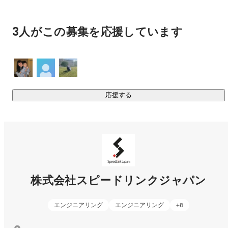
お客様の多様なIT課題に対し、下記を提供し、

お客様のIT基盤強化とビジネス成長を包括的にサポートする
3人がこの募集を応援しています
事業です。

・プロジェクト業務全般

　（システム開発の上流～下流）

・PJの新規立ち上げ・実行フォロー

・DX戦略策定

応援する
・AI導入　　　　　　　　

≪教育事業≫

IT未経験の方や経験の浅いエンジニアを採用されている企業
様向けに、

実践的なＩＴ技術研修を提供しています。

株式会社スピードリンクジャパン
IT基礎から現場で活躍できる

スキル習得を支援する実践的なIT技術研修事業です！

エンジニアリング
エンジニアリング
+
8
大学のインターン実施なども行っています。
