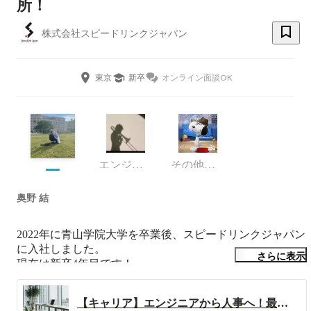
所！
株式会社スピードリンクジャパン
東京
新卒
オンライン面談OK
エンジニア
その他エンジニア
奥野 結
2022年に青山学院大学を卒業後、スピードリンクジャパン
に入社しました。

さらに表示
現在は新卒4年目です！

エンジニアとしてのキャリアを経て、現在は人事として新
卒採用や教育の領域に携わっています。

【キャリア】エンジニアから人事へ！最初の1週間で思ったこと。
また、社内プロジェクトにもいくつか参加しています！
