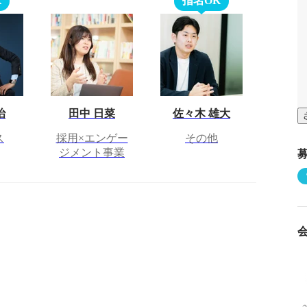
K
指名OK
治
田中 日菜
佐々木 雄大
ス
採用×エンゲー
その他
ジメント事業