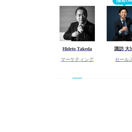
指名O
Hideto Takeda
諏訪 大
マーケティング
セール