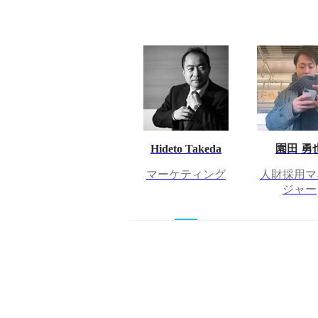
Hideto Takeda
園田 勇
マーケティング
人財採用マ
ジャー