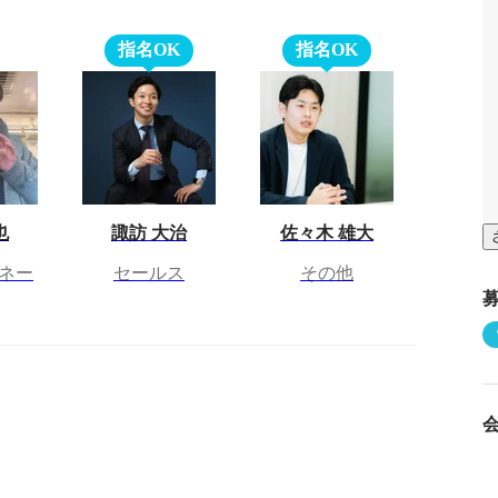
指名OK
指名OK
也
諏訪 大治
佐々木 雄大
ネー
セールス
その他