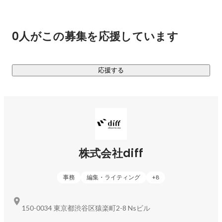
・不動産管理運営

・不動産賃貸仲介

具体的には、

0人がこの募集を応援しています
▷▷▷企画・開発：

住まいの美しさと機能性を両立させた住空間を創造し、居住
者のライフスタイルをサポート。

応援する
・コミュニティ形成の促進：

住まいを「第二のリビング」として、住民同士の交流や学び
の場を提供。

▷▷▷不動産管理・プロモーション：

住居の質の高さを維持しつつ、入居者が快適に暮らせるサポ
ート体制を整備。

株式会社diff
triasは、デザインだけでなく、住民同士がつながることで、
住む人々の人生にポジティブな影響を与えることを目指して
事務
編集・ライティング
+
8
います。

"活気や喜びに溢れるまちに"

夢を追いかける若者が住むこのまち。人との繋がりを感じら
150-0034 東京都渋谷区猿楽町2-8 Nsビル
れるこのまち。
