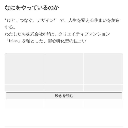
ッパーに転換し株式会社diﬀ を設立 
なにをやっているのか
" ひと、つなぐ、デザイン"　で、人生を変える住まいを創造
する。

わたしたち株式会社diffは、クリエイティブマンション
「trias」を軸とした、都心特化型の住まい

を提供する不動産デベロッパーです。

「人生を変える住まい」の創造、そして「活気や喜びに溢れ
るまちに」というビジョンを掲げ、

2024年時点で都内23区に約100棟以上のtriasを生み出してき
ました。

当社のデザイン力を活かし、現在ではホテル事業やコリビン
グ、都市開発など、多岐にわたる開発を進めています。

◼️事業内容

続きを読む
・不動産開発

・デザインプランニング・設計・施工

・不動産の売買・売買仲介

・不動産運用用のコンサルティング
