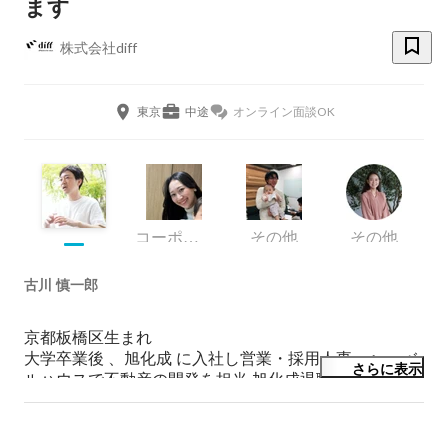
ます
株式会社diff
東京
中途
オンライン面談OK
コーポレート・スタッフ
その他
その他
古川 慎一郎
京都板橋区生まれ

大学卒業後 、旭化成 に入社し営業・採用人事・ヘ ーベ
さらに表示
ルハウスで不動産の開発を担当 旭化成退職後は 、独学
で始 めて成功させた不動産投資のノウハウとマインド
セットを教えるセミナーを実施し、100名以上 の受講生
が集まる。2015年 、事業 を不動産塾から不動産デベロ