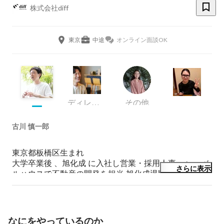
株式会社diff
東京
中途
オンライン面談OK
ディレクター
その他
古川 慎一郎
東京都板橋区生まれ

大学卒業後 、旭化成 に入社し営業・採用人事・ヘ ーベ
さらに表示
ルハウスで不動産の開発を担当 旭化成退職後は 、独学
で始 めて成功させた不動産投資のノウハウとマインド
セットを教えるセミナーを実施し、100名以上 の受講生
が集まる。2015年 、事業 を不動産塾から不動産デベロ
ッパーに転換し株式会社diﬀ を設立 
なにをやっているのか