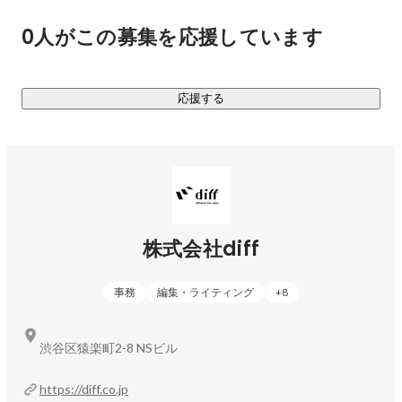
住む人の感性やライフスタイルまで変化するような空間を、
0人がこの募集を応援しています
本気でつくっています。

応援する
■高いデザイン性 × 事業性

diffの強みは、

高いデザイン性と事業性を両立していることです。

都市部を中心に厳選した用地を取得し、そのポテンシャルを
最大限に引き出す設計・デザイン・施工をグループ全体で行
株式会社diff
っています。

事務
編集・ライティング
+
8
スタイリッシュでありながら、収益性・住みやすさ・施工性
まで成立させる。

渋谷区猿楽町2-8 NSビル
単なる“作品”ではなく、投資家にとっても、住む人にとっても
価値のある不動産を追求しています。

https://diff.co.jp