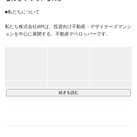
■私たちについて

私たち株式会社diffは、投資向け不動産・デザイナーズマンシ
ョンを中心に展開する、不動産デベロッパーです。

自社ブランド「trias」を軸に、

土地の仕入れから、企画・設計デザイン・施工・リーシン
グ・不動産管理・販売までを一気通貫で行っています。

現在はマンション開発だけに留まらず、

実需向けリノベーション、ホテル事業、コミュニティ形成な
ど、

続きを読む
“暮らし”を軸に事業領域を広げています。

私たちが大切にしているのは、

「住む環境が、人の人生を変える」という考え方です。

ただ部屋をつくるのではなく、
