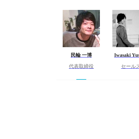
民輪 一博
Iwasaki Yu
代表取締役
セール