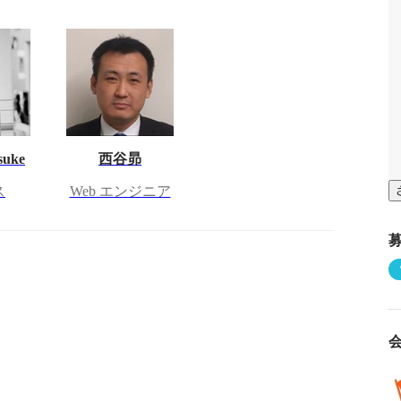
suke
西谷昴
ス
Web エンジニア