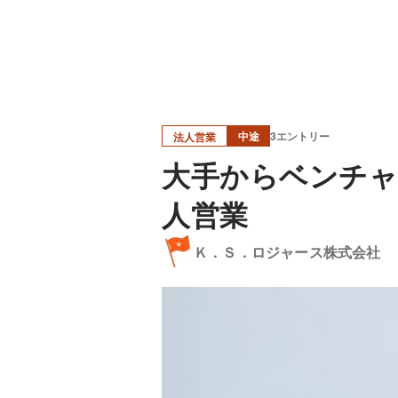
中途
3エントリー
法人営業
大手からベンチャ
人営業
Ｋ．Ｓ．ロジャース株式会社