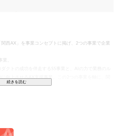
は、「関西AX」を事業コンセプトに掲げ、2つの事業で企業
業。

ダクトの成功を伴走するSS事業と、AIの力で業務のル
に向上させるAX支援事業。この2つの事業を軸に、関
続きを読む
ットします。

の新規事業まで、新しいビジネスを創造しようとする事
ルスタックで支援しています。

解決型の事業であることが特徴です。
