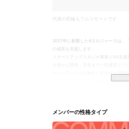
代表の民輪もフルリモートです
2017年に創業したK.S.ロジャース
の成長を支援します。

スタートアップスタジオ事業とAX支援事
企画から開発・営業まで一気通貫でプロ
ーチンワークを自動化し生産性を飛躍的
西から日本全国の企業の事業変革にコミ
■スタートアップスタジオ（SS）事業

創業直後のスタートアップから大企業
メンバーの性格タイプ
業者に対して、開発から事業戦略までフ
単なる受託ではなく事業成長を促す課題