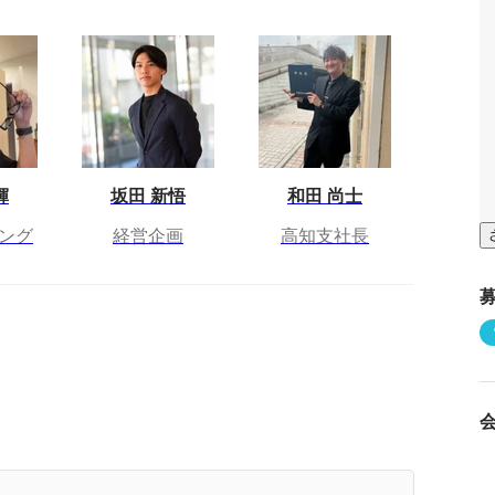
輝
坂田 新悟
和田 尚士
ング
経営企画
高知支社長