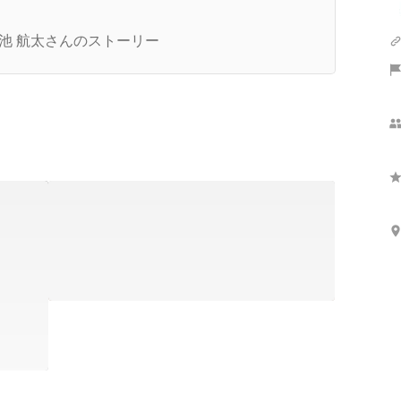
ビジョン紹介記事】世界で戦える企業を目指し、
イブ配信事業で2年以内に世界進出。挑戦を体現
池 航太さんのストーリー
続ける先に見据える新たな“舞台”とは