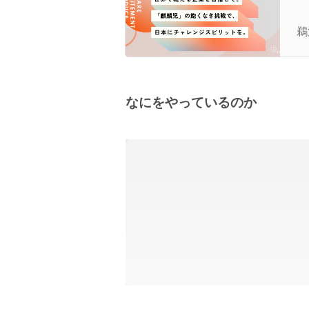
【
ラ
鵜
し
なにをやっているのか