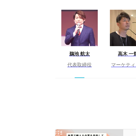
鵜池 航太
高木 一
代表取締役
マーケティ