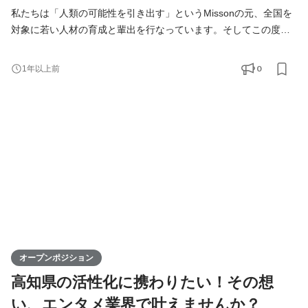
私たちは「人類の可能性を引き出す」というMissonの元、全国を
対象に若い人材の育成と輩出を行なっています。そしてこの度、
高知支社で一緒に成長できる仲間を募集します！ KIRINZは、高知
支社を通じて、地元企業との連携を図りながら地域の魅力を最大
0
1年以上前
限に活かし、地方から全国へと挑戦の輪を広げていきます。地方
出身ライバーが活躍できる場を提供することで、地域経済の活性
化に寄与するポジションです。高知からスタートし、日本全
オープンポジション
高知県の活性化に携わりたい！その想
い、エンタメ業界で叶えませんか？