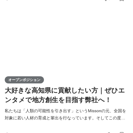
限に活かし、地方から全国へと挑戦の輪を広げていきます。地方
出身ライバーが活躍できる場を提供することで、地域経済の活性
化に寄与するポジションです。高知からスタートし、日本全
オープンポジション
大好きな高知県に貢献したい方｜ぜひエ
ンタメで地方創生を目指す弊社へ！
私たちは「人類の可能性を引き出す」というMissonの元、全国を
対象に若い人材の育成と輩出を行なっています。そしてこの度、
高知支社で一緒に成長できる仲間を募集します！ KIRINZは、高知
支社を通じて、地元企業との連携を図りながら地域の魅力を最大