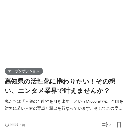
出身ライバーが活躍できる場を提供することで、地域経済の活性
化に寄与するポジションです。高知からスタートし、日本全
オープンポジション
高知県の活性化に携わりたい！その想
い、エンタメ業界で叶えませんか？
私たちは「人類の可能性を引き出す」というMissonの元、全国を
対象に若い人材の育成と輩出を行なっています。そしてこの度、
高知支社で一緒に成長できる仲間を募集します！ KIRINZは、高知
支社を通じて、地元企業との連携を図りながら地域の魅力を最大
0
1年以上前
限に活かし、地方から全国へと挑戦の輪を広げていきます。地方