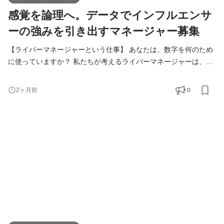
感覚を論理へ。データでインフルエンサ
ーの強みを引き出すマネージャー募集
【ライバーマネージャーという仕事】 あなたは、数字を何のため
に使っていますか？ 私たちが考えるライバーマネージャーは、単
に数値を管理して上から指示を出す仕事ではありません 。ライブ
配信という世界で挑戦を続けるライバーの、一番近い『伴走者』
0
2ヶ月前
となる仕事です。 心が折れそうなとき、ただ「頑張れ」と精神論
をぶつけるのではなく、客観的なデータからその人の隠れた強み
を見つけ出し、成長の軌跡を数字で証明してあげる。