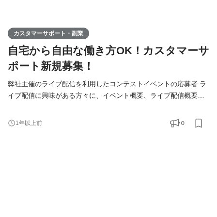
カスタマーサポート・副業
自宅から自由な働き方OK！カスタマーサ
ポート新規募集！
弊社主催のライブ配信を利用したコンテストイベントの応募者 ラ
イブ配信に興味がある方々に、イベント概要、ライブ配信概要を
説明する業務です。 新規応募者へZoom形式での説明業務を担当
していただきます。 具体的には ・新規応募者に対する概要説明
0
1年以上前
・応募者からの質問対応 ・応募者の面談後フォローアップ 弊社で
しっかりマニュアルを用意しておりますので、業界未経験の方で
も安心して業務に取り組めます！ こんな方が向いていま