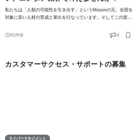
私たちは「人類の可能性を引き出す」というMissonの元、全国を
対象に若い人材の育成と輩出を行なっています。そしてこの度、
高知支社で一緒に成長できる仲間を募集します！ KIRINZは、高知
支社を通じて、地元企業との連携を図りながら地域の魅力を最大
3
約1年前
限に活かし、地方から全国へと挑戦の輪を広げていきます。地方
出身ライバーが活躍できる場を提供することで、地域経済の活性
化に寄与するポジションです。高知からスタートし、日本全
カスタマーサクセス・サポートの募集
ライバーマネジメント