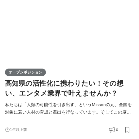
化に寄与するポジションです。高知からスタートし、日本全
オープンポジション
高知県の活性化に携わりたい！その想
い、エンタメ業界で叶えませんか？
私たちは「人類の可能性を引き出す」というMissonの元、全国を
対象に若い人材の育成と輩出を行なっています。そしてこの度、
高知支社で一緒に成長できる仲間を募集します！ KIRINZは、高知
支社を通じて、地元企業との連携を図りながら地域の魅力を最大
0
1年以上前
限に活かし、地方から全国へと挑戦の輪を広げていきます。地方