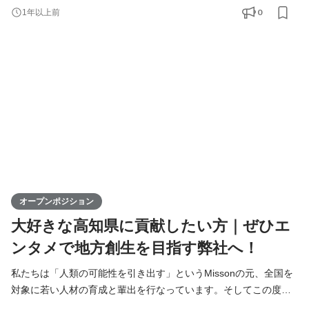
支社を通じて、地元企業との連携を図りながら地域の魅力を最大
0
1年以上前
限に活かし、地方から全国へと挑戦の輪を広げていきます。地方
出身ライバーが活躍できる場を提供することで、地域経済の活性
化に寄与するポジションです。高知からスタートし、日本全
オープンポジション
大好きな高知県に貢献したい方｜ぜひエ
ンタメで地方創生を目指す弊社へ！
私たちは「人類の可能性を引き出す」というMissonの元、全国を
対象に若い人材の育成と輩出を行なっています。そしてこの度、
高知支社で一緒に成長できる仲間を募集します！ KIRINZは、高知