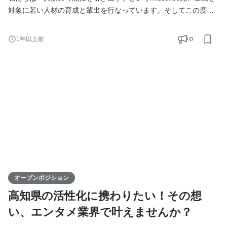
対象に若い人材の育成と輩出を行なっています。そしてこの度、
高知支社で一緒に成長できる仲間を募集します！ KIRINZは、高知
支社を通じて、地元企業との連携を図りながら地域の魅力を最大
0
1年以上前
限に活かし、地方から全国へと挑戦の輪を広げていきます。地方
出身ライバーが活躍できる場を提供することで、地域経済の活性
化に寄与するポジションです。高知からスタートし、日本全
オープンポジション
高知県の活性化に携わりたい！その想
い、エンタメ業界で叶えませんか？