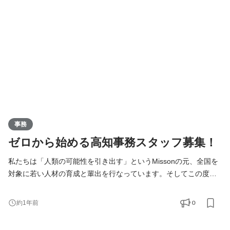
出身ライバーが活躍できる場を提供することで、地域経済の活性
化に寄与するポジションです。高知からスタートし、日本全
事務
ゼロから始める高知事務スタッフ募集！
私たちは「人類の可能性を引き出す」というMissonの元、全国を
対象に若い人材の育成と輩出を行なっています。そしてこの度、
高知支社で一緒に成長できる仲間を募集します！ KIRINZは、高知
支社を通じて、地元企業との連携を図りながら地域の魅力を最大
0
約1年前
限に活かし、地方から全国へと挑戦の輪を広げていきます。地方
出身ライバーが活躍できる場を提供することで、地域経済の活性