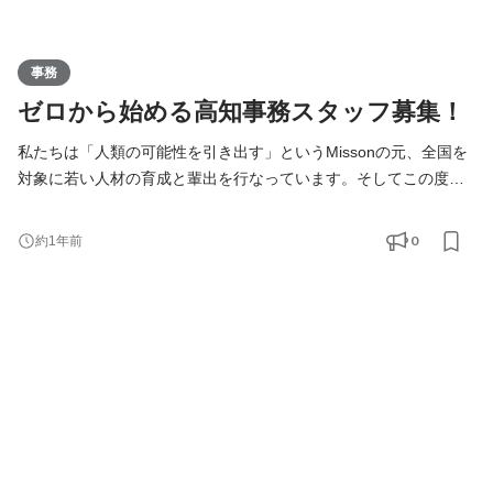
事務
ゼロから始める高知事務スタッフ募集！
私たちは「人類の可能性を引き出す」というMissonの元、全国を
対象に若い人材の育成と輩出を行なっています。そしてこの度、
高知支社で一緒に成長できる仲間を募集します！ KIRINZは、高知
支社を通じて、地元企業との連携を図りながら地域の魅力を最大
0
約1年前
限に活かし、地方から全国へと挑戦の輪を広げていきます。地方
出身ライバーが活躍できる場を提供することで、地域経済の活性
化に寄与するポジションです。高知からスタートし、日本全