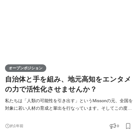
化に寄与するポジションです。高知からスタートし、日本全
オープンポジション
自治体と手を組み、地元高知をエンタメ
の力で活性化させませんか？
私たちは「人類の可能性を引き出す」というMissonの元、全国を
対象に若い人材の育成と輩出を行なっています。そしてこの度、
高知支社で一緒に成長できる仲間を募集します！ KIRINZは、高知
支社を通じて、地元企業との連携を図りながら地域の魅力を最大
0
約1年前
限に活かし、地方から全国へと挑戦の輪を広げていきます。地方
出身ライバーが活躍できる場を提供することで、地域経済の活性