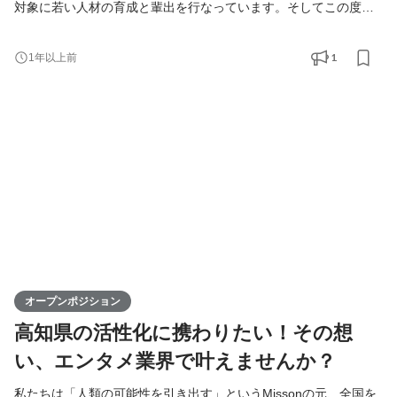
対象に若い人材の育成と輩出を行なっています。そしてこの度、
高知支社で一緒に成長できる仲間を募集します！ KIRINZは、高知
支社を通じて、地元企業との連携を図りながら地域の魅力を最大
1
1年以上前
限に活かし、地方から全国へと挑戦の輪を広げていきます。地方
出身ライバーが活躍できる場を提供することで、地域経済の活性
化に寄与するポジションです。高知からスタートし、日本全
オープンポジション
高知県の活性化に携わりたい！その想
い、エンタメ業界で叶えませんか？
私たちは「人類の可能性を引き出す」というMissonの元、全国を