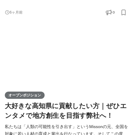
高知支社で一緒に成長できる仲間を募集します！ KIRINZは、高知
支社を通じて、地元企業との連携を図りながら地域の魅力を最大
0
6ヶ月前
限に活かし、地方から全国へと挑戦の輪を広げていきます。地方
出身ライバーが活躍できる場を提供することで、地域経済の活性
化に寄与するポジションです。高知からスタートし、日本全
オープンポジション
大好きな高知県に貢献したい方｜ぜひエ
ンタメで地方創生を目指す弊社へ！
私たちは「人類の可能性を引き出す」というMissonの元、全国を
対象に若い人材の育成と輩出を行なっています。そしてこの度、