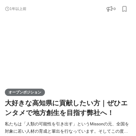
支社を通じて、地元企業との連携を図りながら地域の魅力を最大
0
1年以上前
限に活かし、地方から全国へと挑戦の輪を広げていきます。地方
出身ライバーが活躍できる場を提供することで、地域経済の活性
化に寄与するポジションです。高知からスタートし、日本全
オープンポジション
大好きな高知県に貢献したい方｜ぜひエ
ンタメで地方創生を目指す弊社へ！
私たちは「人類の可能性を引き出す」というMissonの元、全国を
対象に若い人材の育成と輩出を行なっています。そしてこの度、