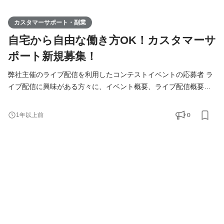
カスタマーサポート・副業
自宅から自由な働き方OK！カスタマーサ
ポート新規募集！
弊社主催のライブ配信を利用したコンテストイベントの応募者 ラ
イブ配信に興味がある方々に、イベント概要、ライブ配信概要を
説明する業務です。 新規応募者へZoom形式での説明業務を担当
していただきます。 具体的には ・新規応募者に対する概要説明
0
1年以上前
・応募者からの質問対応 ・応募者の面談後フォローアップ 弊社で
しっかりマニュアルを用意しておりますので、業界未経験の方で
も安心して業務に取り組めます！ こんな方が向いていま