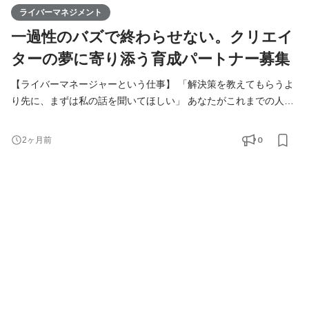
ライバーマネジメント
一過性のバズで終わらせない。クリエイ
ターの夢に寄り添う育成パートナー募集
【ライバーマネージャーという仕事】 「解決策を教えてもらうよ
り先に、まずは私の話を聞いてほしい」 あなたがこれまでの人生
で誰かをサポートするとき、そんな相手の心の震えに、じっくり
と耳を傾けたことはありませんか？ 私たちが考えるライバーマネ
0
2ヶ月前
ージャーは、単なる管理職ではありません 。ライブ配信という表
現者の世界で、日々「不安」や「自信のなさ」と戦っているライ
バーの一番の理解者であり、心の炎を絶やさないた