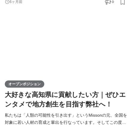
0
6ヶ月前
限に活かし、地方から全国へと挑戦の輪を広げていきます。地方
出身ライバーが活躍できる場を提供することで、地域経済の活性
化に寄与するポジションです。高知からスタートし、日本全
オープンポジション
大好きな高知県に貢献したい方｜ぜひエ
ンタメで地方創生を目指す弊社へ！
私たちは「人類の可能性を引き出す」というMissonの元、全国を
対象に若い人材の育成と輩出を行なっています。そしてこの度、
高知支社で一緒に成長できる仲間を募集します！ KIRINZは、高知