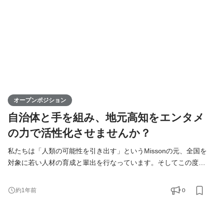
オープンポジション
自治体と手を組み、地元高知をエンタメ
の力で活性化させませんか？
私たちは「人類の可能性を引き出す」というMissonの元、全国を
対象に若い人材の育成と輩出を行なっています。そしてこの度、
高知支社で一緒に成長できる仲間を募集します！ KIRINZは、高知
支社を通じて、地元企業との連携を図りながら地域の魅力を最大
0
約1年前
限に活かし、地方から全国へと挑戦の輪を広げていきます。地方
出身ライバーが活躍できる場を提供することで、地域経済の活性