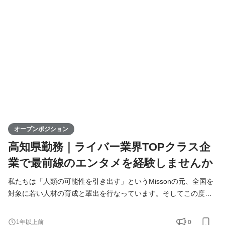
出身ライバーが活躍できる場を提供することで、地域経済の活性
化に寄与するポジションです。高知からスタートし、日本全
オープンポジション
高知県勤務｜ライバー業界TOPクラス企
業で最前線のエンタメを経験しませんか
私たちは「人類の可能性を引き出す」というMissonの元、全国を
対象に若い人材の育成と輩出を行なっています。そしてこの度、
高知支社で一緒に成長できる仲間を募集します！ KIRINZは、高知
支社を通じて、地元企業との連携を図りながら地域の魅力を最大
0
1年以上前