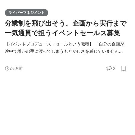
ライバーマネジメント
分業制を飛び出そう。企画から実行まで
一気通貫で担うイベントセールス募集
【イベントプロデュース・セールという職種】 「自分の企画が、
途中で誰かの手に渡ってしまうもどかしさを感じていません
か？」 広告代理店やイベント制作の現場で、部分的な進行管理や
AD、営業といった「分業制の歯車」で終わってしまう環境に物足
0
2ヶ月前
りなさを抱えているあなたへ。 お任せするのは、単なるイベント
の手配師ではありません。自らアイデアを出して企画書を作り、
クライアントへ提案営業を行い、当日のディレクションや