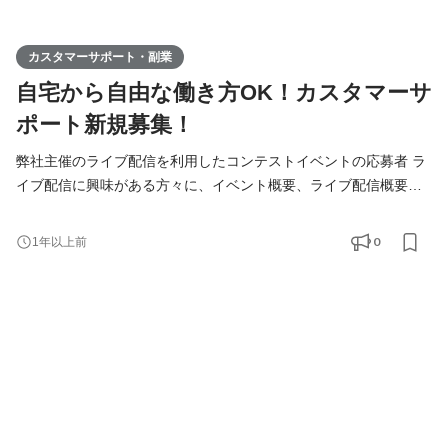
カスタマーサポート・副業
自宅から自由な働き方OK！カスタマーサ
ポート新規募集！
弊社主催のライブ配信を利用したコンテストイベントの応募者 ラ
イブ配信に興味がある方々に、イベント概要、ライブ配信概要を
説明する業務です。 新規応募者へZoom形式での説明業務を担当
していただきます。 具体的には ・新規応募者に対する概要説明
0
1年以上前
・応募者からの質問対応 ・応募者の面談後フォローアップ 弊社で
しっかりマニュアルを用意しておりますので、業界未経験の方で
も安心して業務に取り組めます！ こんな方が向いていま