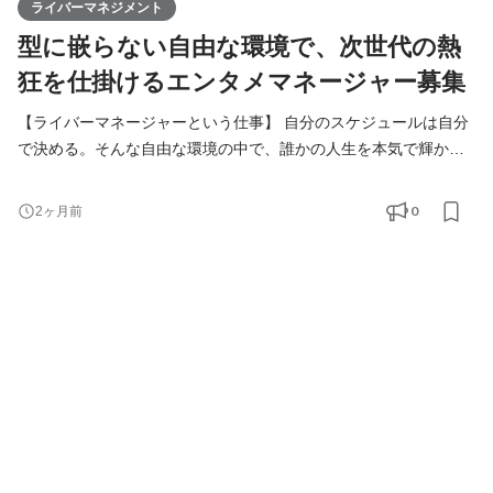
ライバーマネジメント
型に嵌らない自由な環境で、次世代の熱
狂を仕掛けるエンタメマネージャー募集
【ライバーマネージャーという仕事】 自分のスケジュールは自分
で決める。そんな自由な環境の中で、誰かの人生を本気で輝かせ
るプロデュースに挑戦してみませんか？ 私たちが考えるライバー
マネージャーは、単なる「数値の管理担当者」ではありません 。
0
2ヶ月前
自由で柔軟な社風だからこそ、一人ひとりのライバーが抱える不
安や壮大な夢に、誰よりも真摯に向き合える『伴走者』です 。 一
見すると華やかに見えるエンタメの世界ですが、