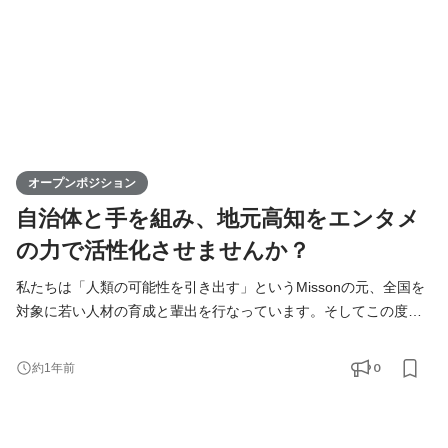
オープンポジション
自治体と手を組み、地元高知をエンタメ
の力で活性化させませんか？
私たちは「人類の可能性を引き出す」というMissonの元、全国を
対象に若い人材の育成と輩出を行なっています。そしてこの度、
高知支社で一緒に成長できる仲間を募集します！ KIRINZは、高知
支社を通じて、地元企業との連携を図りながら地域の魅力を最大
0
約1年前
限に活かし、地方から全国へと挑戦の輪を広げていきます。地方
出身ライバーが活躍できる場を提供することで、地域経済の活性
化に寄与するポジションです。高知からスタートし、日本全