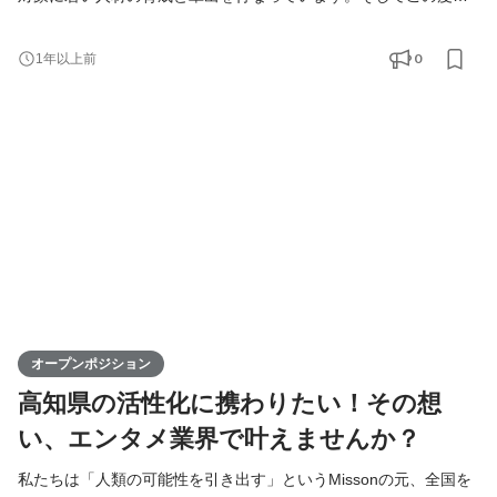
高知支社で一緒に成長できる仲間を募集します！ KIRINZは、高知
支社を通じて、地元企業との連携を図りながら地域の魅力を最大
0
1年以上前
限に活かし、地方から全国へと挑戦の輪を広げていきます。地方
出身ライバーが活躍できる場を提供することで、地域経済の活性
化に寄与するポジションです。高知からスタートし、日本全
オープンポジション
高知県の活性化に携わりたい！その想
い、エンタメ業界で叶えませんか？
私たちは「人類の可能性を引き出す」というMissonの元、全国を