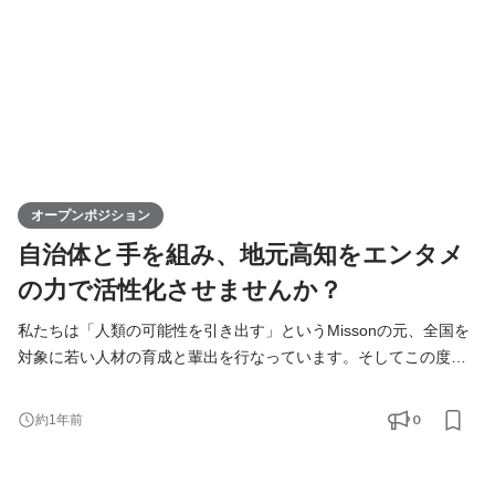
オープンポジション
自治体と手を組み、地元高知をエンタメ
の力で活性化させませんか？
私たちは「人類の可能性を引き出す」というMissonの元、全国を
対象に若い人材の育成と輩出を行なっています。そしてこの度、
高知支社で一緒に成長できる仲間を募集します！ KIRINZは、高知
支社を通じて、地元企業との連携を図りながら地域の魅力を最大
0
約1年前
限に活かし、地方から全国へと挑戦の輪を広げていきます。地方
出身ライバーが活躍できる場を提供することで、地域経済の活性
化に寄与するポジションです。高知からスタートし、日本全