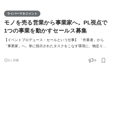
ライバーマネジメント
モノを売る営業から事業家へ。PL視点で
1つの事業を動かすセールス募集
【イベントプロデュース・セールという仕事】 「作業者」から
「事業家」へ。単に指示されたタスクをこなす環境に、物足りな
さを感じていませんか？ 私たちが展開するのは、急成長を続ける
ライブ配信市場です。 本ポジションは、単なるイベントの進行管
0
2ヶ月前
理（手配師）ではありません。予算の組み立てからクライアント
への提案、当日の運営、実施後のデータ分析まで、1つのプロジェ
クトを「独立した事業」として一気通貫で成立させる業