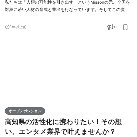
私たちは「人類の可能性を引き出す」というMissonの元、全国を
対象に若い人材の育成と輩出を行なっています。そしてこの度、
高知支社で一緒に成長できる仲間を募集します！ KIRINZは、高知
支社を通じて、地元企業との連携を図りながら地域の魅力を最大
0
1年以上前
限に活かし、地方から全国へと挑戦の輪を広げていきます。地方
出身ライバーが活躍できる場を提供することで、地域経済の活性
化に寄与するポジションです。高知からスタートし、日本全
オープンポジション
高知県の活性化に携わりたい！その想
い、エンタメ業界で叶えませんか？