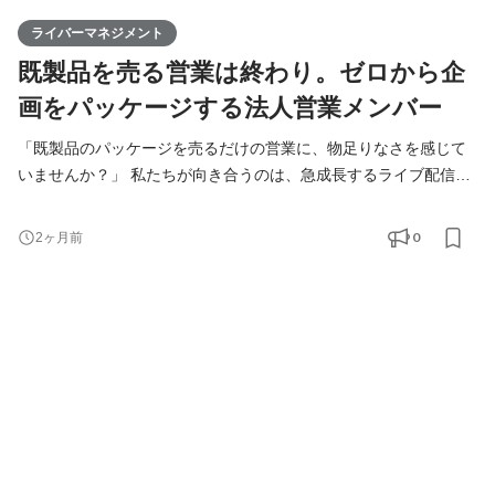
ライバーマネジメント
既製品を売る営業は終わり。ゼロから企
画をパッケージする法人営業メンバー
「既製品のパッケージを売るだけの営業に、物足りなさを感じて
いませんか？」 私たちが向き合うのは、急成長するライブ配信市
場です。株式会社KIRINZは、Z世代を中心とする若年層への圧倒
的なアプローチ力を武器に、データに基づいたクリーンでロジカ
0
2ヶ月前
ルなデジタルエンタメビジネスを展開しています。 このポジショ
ンの面白さは、出来上がった広告枠や商品を売る営業ではない点
にあります。クライアントのマーケティング課題に合わせ