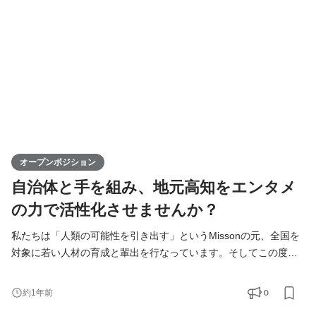
化に寄与するポジションです。高知からスタートし、日本全
オープンポジション
自治体と手を組み、地元高知をエンタメ
の力で活性化させませんか？
私たちは「人類の可能性を引き出す」というMissonの元、全国を
対象に若い人材の育成と輩出を行なっています。そしてこの度、
高知支社で一緒に成長できる仲間を募集します！ KIRINZは、高知
支社を通じて、地元企業との連携を図りながら地域の魅力を最大
0
約1年前
限に活かし、地方から全国へと挑戦の輪を広げていきます。地方