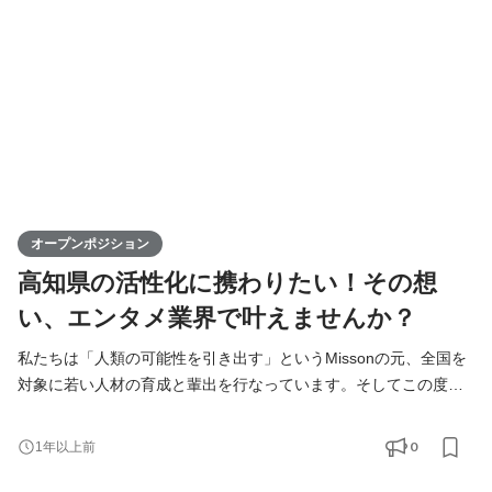
化に寄与するポジションです。高知からスタートし、日本全
オープンポジション
高知県の活性化に携わりたい！その想
い、エンタメ業界で叶えませんか？
私たちは「人類の可能性を引き出す」というMissonの元、全国を
対象に若い人材の育成と輩出を行なっています。そしてこの度、
高知支社で一緒に成長できる仲間を募集します！ KIRINZは、高知
支社を通じて、地元企業との連携を図りながら地域の魅力を最大
0
1年以上前
限に活かし、地方から全国へと挑戦の輪を広げていきます。地方
出身ライバーが活躍できる場を提供することで、地域経済の活性