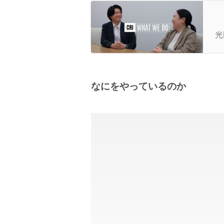
立
へ
光
なにをやっているのか