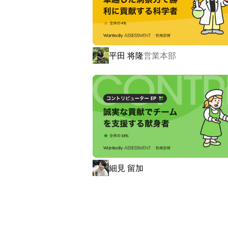
現在、以下の職種にて募集中！

・WEBディレクター

・WEBデザイナー

平田 将隆
営業本部
・エンジニア

・IT事務

特にWEBディレクターの方は積極採用中
ブランディングに自信のある弊社では他
今までの蓄積してきたメソッドを活かし
その社員にあったキャリアをブランディ
細見 留加
キャリア形成は自己ブランディングの一
社員それぞれが、他者との差別化を図っ