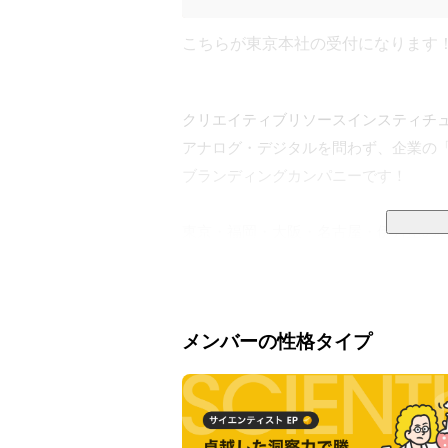
こちらが東京本社の受付になります
クリエイティブリソースインスティチュート
アナログ・デジタルを問わず、企業の「
ブランディングカンパニーです！

東京・福岡・大阪・名古屋・伊万里の計
会社設立当時は主にアナログ(紙媒体)
・Web制作プロダクション事業（PD）

メンバーの性格タイプ
・デジタルソリューション事業（DS）

・コミュニティデザイン事業

・事業開発/コンサルティング事業広告

など時代に合わせて様々な事業に取り組