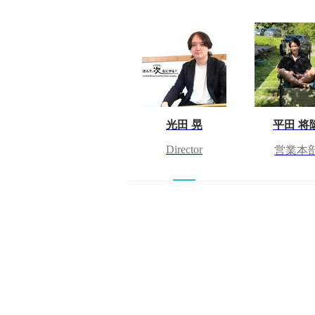
光田 晃
平田 将
Director
営業本