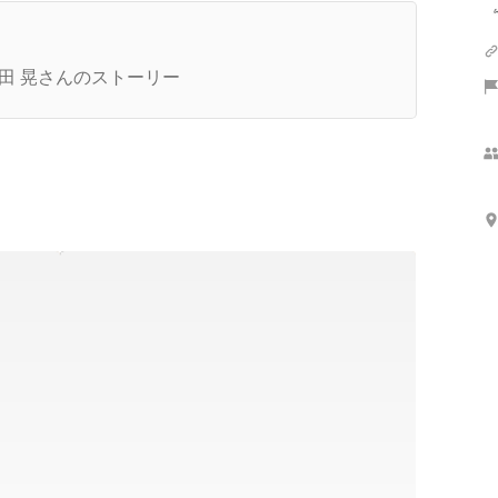
ち上げから10ヶ月。大阪事業所の"今"と、2期目
の想い。
田 晃さんのストーリー