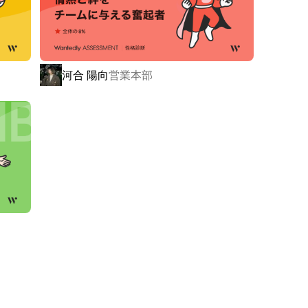
河合 陽向
営業本部
です！

社と同じような教育は致しません。

、

ングしていきます。

種です。

た自分の強みを作っていける環境を用意することが、
