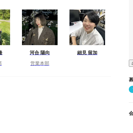
隆
河合 陽向
細見 留加
部
営業本部