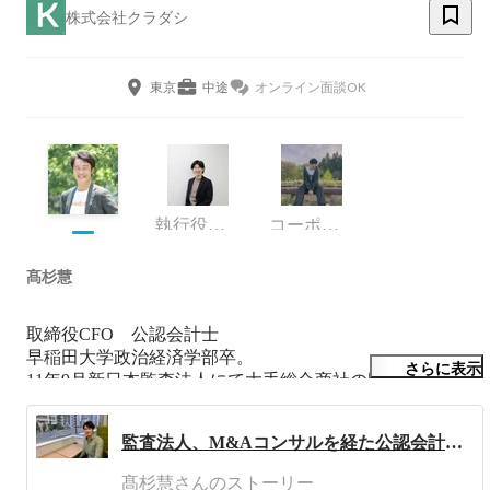
株式会社クラダシ
東京
中途
オンライン面談OK
執行役員CAOコーポレート本部長
コーポレート・スタッフ
髙杉慧
取締役CFO　公認会計士

早稲田大学政治経済学部卒。

さらに表示
11年9月新日本監査法人にて大手総合商社の監査担当

GCAにてFA等を経て、20年1月クラダシに参画

財務をはじめバックオフィスの執行責任を担う。
監査法人、M&Aコンサルを経た公認会計士が、次に目指すもの。（CFOインタビュー）
髙杉慧さんのストーリー