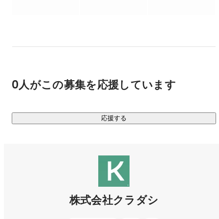
さらに、再生可能エネルギーの普及を阻む電力ロスの課題に
対し、

系統用蓄電池を活用したエネルギーインフラ事業「Kuradashi 
Energy」を展開するなど、

食とエネルギーの二領域で、社会インフラの再構築に挑んで
います。

]

0人がこの募集を応援しています
今後、クラダシは、世の中に山積するさまざまな社会課題を
ビジネスの力で多角的に解決していくことで、日本一のイン
パクト企業グループを目指してまいります。

応援する
  Kuradashi Food 

￣￣￣￣￣￣￣￣

◆ フードロスを削減するECプラットフォーム「Kuradashi」

まだ食べられるのに廃棄される可能性のある商品を、おトク
な価格で販売。サプライヤー（廃棄コスト削減）、消費者
（おトクな買い物）、社会（寄付による支援）という「三方
株式会社クラダシ
良し」を実現するECプラットフォームです。
