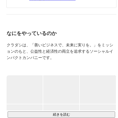
なにをやっているのか
クラダシは、「善いビジネスで、未来に実りを。」をミッシ
ョンのもと、公益性と経済性の両立を追求するソーシャルイ
ンパクトカンパニーです。

2014年の創業以来、フードロス削減を目的としたECプラット
フォーム「Kuradashi」を展開し、これまでに30,000トンを超
える食品ロス削減、約150億円規模の経済効果を創出してき
ました。

現在は、ECプラットフォーム事業にとどまらず、食品メーカ
ーや卸業者などの余剰在庫を解消する物流・BtoBソリューシ
ョン事業へと拡大しています。

続きを読む