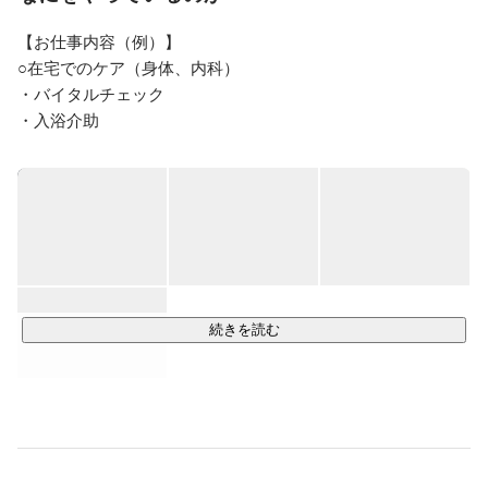
PUMEHANA設立後、母子サービスへの幅を広げるため
合同会社OHANA設立。訪問看護ステーション
【お仕事内容（例）】

『OHANAトータルケアサポート』を立ち上げる。

○在宅でのケア（身体、内科）

地域や在宅で療養を必要とする方には専門性だけでなく
・バイタルチェック

多様性でのサポートが必要であると考えるため事業所名
・入浴介助

を訪問看護ではなくトータルケアサポートと定めまし
・排泄ケア

た。

・おむつ交換

私達OHANAトータルケアサポートでは従来の訪問看護
・皮膚のトラブル予防

ステーションの枠組みを超えて看護師以外の多職種と協
・爪切り

力しご家族一人一人に寄り添い心と身体が健康に過ごせ
・服薬サポート

・口腔ケア

・マッサージ

・スキンケア

続きを読む
・浮腫のケア

・移動・移乗サポート

・点滴の管理（CVポート）

・留置カテーテルの管理

・インスリン注射の管理
