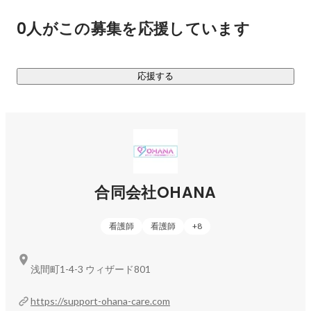
○在宅でのケア（精神）

0人がこの募集を応援しています
・傾聴、カウンセリング、メンタルケア

・お薬カレンダーを活用した服薬管理

・金銭管理のトレーニング

応援する
・トイレ、入浴等、日常生活の練習、サポート

・食生活ケア

・精神保健福祉士等と連携しての生活サポート

○母子ケア、児童精神

・赤ちゃん​の健康管理

・産後沐浴サポート

合同会社OHANA
・未熟児ケア

・双子、三つ子支援

看護師
看護師
+
8
・指示書の範囲での育児サポート（お母さんの話への傾聴、
相談など）

・児童精神サポート（自立のための時間管理・感情コン​トロ
浅間町1-4-3 ウィザード801
ール・社会的ルールの定着など）

https://support-ohana-care.com