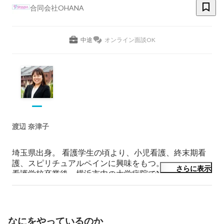
合同会社OHANA
中途
オンライン面談OK
渡辺 奈津子
埼玉県出身。 看護学生の頃より、小児看護、終末期看
護、スピリチュアルペインに興味をもつ。

さらに表示
看護学校卒業後、横浜市内の大学病院でNICU、小児
科、救急での勤務経験。16年間臨床で働く中で母子サー
ビスの情報量の少なさや受け入れ先がない事に危機感を
もつ。

病院退職後、産前産後ケアを行う一般社団法人
なにをやっているのか