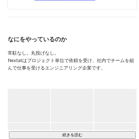
ィリピンに逃亡。

オーストラリアとフィリピンで遊び三昧な日々を過ごす。

帰国後、就職活動を再開するも、自分自身の力で人の役に
立ちたいと想い起業を決意する。

資金がなかったため、1年間起業準備と貯金のためアルバ
なにをやっているのか
イトに明け暮れ

2013年6月24歳の時に株式会社Nextatを設立する。
常駐なし。丸投げなし。

Nextatはプロジェクト単位で依頼を受け、社内でチームを組
んで仕事を受けるエンジニアリング企業です。

要件定義から設計・実装・テスト・運用まで、フロントエン
ドもバックエンドもインフラも、一気通貫で担うのがNextat
のスタイルです。

「ただ動くものを作る」のではなく、なぜそうするのか理解
したうえでコードを書く。

その積み重ねが、保守しやすく、バグが少なく、結果とし
て、クライアントに長く使われるシステムをつくっていま
す。

続きを読む