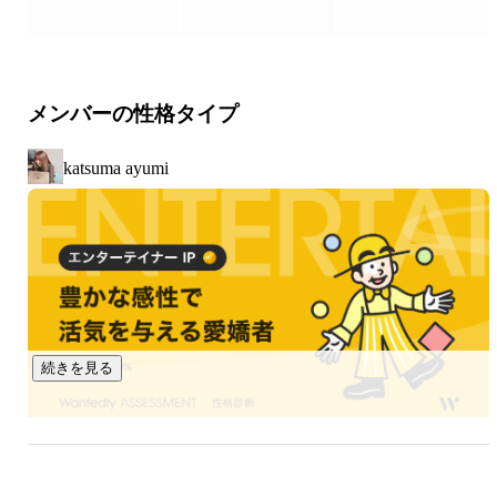
【開発実績 — こんなサービスを手がけています】

◎ ECサイト

世界175ヶ国・100万以上の店舗が使う越境ECプラットフォ
メンバーの性格タイプ
ームの開発・運用。

ネットショップの開設から注文・在庫管理まで支える、生活
katsuma ayumi
に直結する大規模サービスです。

◎ 不動産業務支援システム

紙とFAXで動いていた賃貸業務をクラウド化。

情報管理のしやすさが変わることで、営業のスピードと顧客
獲得率が向上しました。

◎ スマホゲーム（バックエンド部分）

続きを見る
 決済・ガチャ・PvP・ランキングなどの機能開発から、運用
を見据えたシステム設計まで。

複数プラットフォームをまたぐ課金機能の開発も手がけまし
た。
