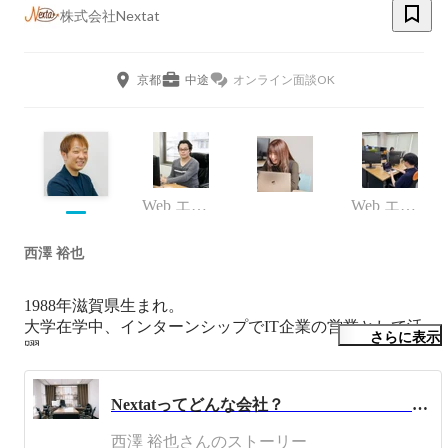
株式会社Nextat
京都
中途
オンライン面談OK
Web エンジニア
Web エンジニア
西澤 裕也
1988年滋賀県生まれ。

大学在学中、インターンシップでIT企業の営業として活
さらに表示
躍。

また、フリーペーパーの作成に夢中になり、計3回累計4万
5千部を発行。

Nextatってどんな会社？ 〜Nextatを作っていく経営陣と管理職の素顔〜
22歳の時、就職活動を失敗し、海外のオーストラリアとフ
西澤 裕也さんのストーリー