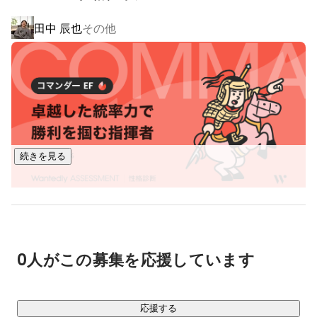
田中 辰也
その他
– – – – – – – – – – – – – – – – – –

◎Syncable（シンカブル）｜ドネーションプラットフォー
ム：
https://syncable.biz/
「Sync(つながる)」-「able(できる)」のサービス名の通り、

自然とつながれる場所をコンセプトにする非営利団体向けの
寄付プラットフォームサービス。

現在では6,000を超えるNPO・NGO、10万人を超える寄付者
続きを見る
様へとコミュニティが広がっています。ソーシャル領域の事
業・プロダクト開発支援をはじめ、

様々な企業様とも取引をさせていただいており、

今後はNPO・NGOのみならず、多くの企業様へとコミュニテ
川合 俊輔
CDO
ィを広げていきます。

0人がこの募集を応援しています
https://note.com/syncable/n/nab6a2cf4b01e?
magazine_key=m1267fe6a3bfd
応援する