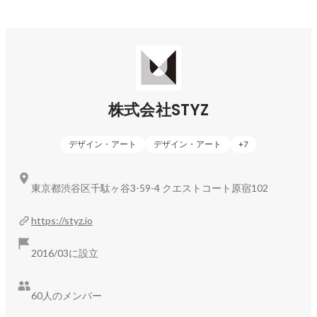
– – – – – – – – – – – – – – – – – –

◎CULUMU ｜インクルーシブデザインスタジオ：
https://culumu.com/
ユーザーの課題抽出から、解決策の提案、事業サービス化ま
黒岩 明日香
採用
での流れを

株式会社STYZ
デザインプロセスとしてワンストップで実現します。

さらに、6,000以上のNPOとのリレーションを活かし、

デザイン・アート
デザイン・アート
+
7
認定ユーザーとして多様な当事者から課題の発見、抽出を実
施。

東京都渋谷区千駄ヶ谷3-59-4 クエストコート原宿102
誰かのため（for）ではなく、共に共創する（with）のデザイ
ンソリューションを提供します。

https://styz.io
高齢者や障がい者、外国人など、

2016/03に設立
これからの社会において多様な人々の声を取り入れられる(モ
ノづくりの上流プロセスから巻き込む)

ユーザー中心のアプローチをモノづくりの当たり前にするデ
60人のメンバー
ザインスタジオです。
