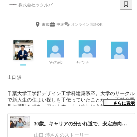
株式会社ツクルバ
東京
中途
オンライン面談OK
その他
カウカモ事業部 リノベーショングループ リノベ進行管理チーム
山口 渉
千葉大学工学部デザイン工学科建築系卒。大学のサークル
で新入生の住まい探しを手伝っていたことから、不動産業
さらに表示
界に興味を持ち、アットホーム（株）に入社。法人営業と
サービス企画の両方を経験し、リノベーションの領域に特
化した仕事をしたいと思い、（株）ツクルバにjoin。
30歳。キャリアの分かれ道で、安定志向の僕がベンチャーに飛び込んだ理由と、その後。
山口 渉さんのストーリー