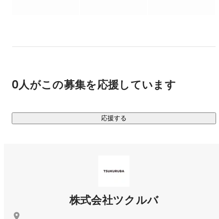
【ツクルバのVISIONとVALUE】

VISION　住まいの「もつ」を自由に。「かえる」を何度で
も。

TSUKURUBA 5VALUES　正々堂々と誇れる仕事をしよう / お
客さまの課題を最短で解決しよう / できる理由を考えよう / す
ぐ決めて、すぐやろう / 大きなことを最高のチームで

0人がこの募集を応援しています
【カウカモ(cowcamo)について】

■オンライン・オフラインを融合し、一貫したサービス体験を
提供

応援する
理想の暮らしをイメージする「メディア」、住まい探しの
「エージェント」、理想の住まいを形にする「デザイン」の3
つを軸に、暮らしの妄想から、購入や住み始めるまでのサポ
ート、住み替えまで一貫した購入体験を実現を提供。さら
に、cowcamoで購入した物件を売却し、住み替えをするとい
うリピーターもおり、お客様との高いエンゲージメントを実
現しています。

株式会社ツクルバ
■リノベーション時代の住宅流通プラットフォームへ
