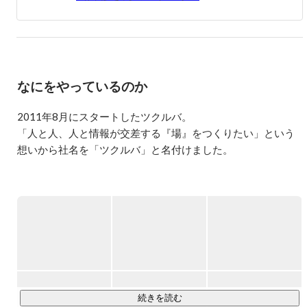
なにをやっているのか
2011年8月にスタートしたツクルバ。

「人と人、人と情報が交差する『場』をつくりたい」という
想いから社名を「ツクルバ」と名付けました。

「場の発明を通じて欲しい未来をつくる」というミッション
のもと、デザイン・ビジネス・テクノロジーをかけあわせた
場のデザインを行っています。

主な事業として、中古・リノベーション 住宅の流通プラット
フォーム「カウカモ(cowcamo)」や「ウルカモ」の企画・開
発・運営、カウカモエージェントサービス事業をおこなって
おります。

続きを読む