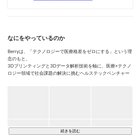
そして2021年に、「医療格差０」を目指しBerryを立ち上
げました。3Dプリンターとデータ解析技術を組み合わせ
てものづくりをしています。

色々な仕事を経験する中で、困っている人を助けるという
医療の素晴らしさを実感。自分たちが提供できる技術を通
なにをやっているのか
じて少しでも医療業界に貢献していきたいと思っていま
す。
Berryは、「テクノロジーで医療格差をゼロにする」という理
念のもと、

3Dプリンティングと3Dデータ解析技術を軸に、医療×テクノ
ロジー領域で社会課題の解決に挑むヘルステックベンチャー
です。

これまでに累計3億円以上を調達し、グローバル展開を見据
え、医療現場と開発の距離が近い独自の体制で、ものづくり
とソフトウェアの両面から事業を展開しています。

◆Berryを創る3つのService

【1】医療機器事業

続きを読む