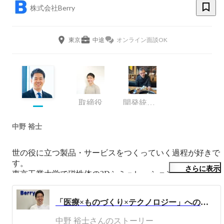
株式会社Berry
東京
中途
オンライン面談OK
取締役
開発統括部
中野 裕士
世の役に立つ製品・サービスをつくっていく過程が好きで
す。

さらに表示
東京工業大学で磁性体の3Dシミュレーション等の研究を
していましたが、新卒でITベンチャーに入社。ベトナム支
社の代表を務めた後に、戦略コンサル、医療系ベンチャー
「医療×ものづくり×テクノロジー」への挑戦。社長が語るBerryのこれまでとこれから～医療格差ゼロを目指して～
とキャリアを歩んできました。

中野 裕士さんのストーリー