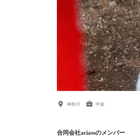
神奈川
中途
合同会社aciassのメンバー