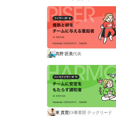
でいられるような会社を目指しています
＝＝＝＝＝＝＝＝＝＝＝＝＝＝＝＝＝＝
<< 各事業部紹介 >>

現在動いているのは次の4事業部です。

メンバーのアイディアを基に、今後も増
1. ペットメディア事業

髙野 匠美
代表
愛犬と飼い主さんの絆を深める新しいプ
https://www.wagmog.com/
https://prtimes.jp/main/html/rd/p/00
WagMogは、愛犬と飼い主さんが同
す。

忙しい日々の中でも作れるレシピもあ
て愛犬との時間をより楽しんで欲しいと
東 貴寛
ES事業部 テックリード
また、ユーザー同士のレシピ共有によ