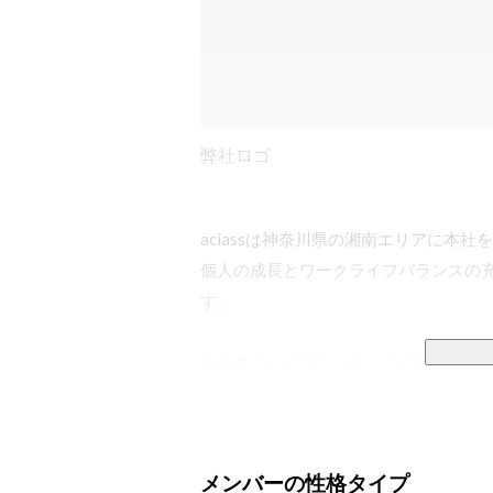
弊社ロゴ
aciassは神奈川県の湘南エリアに本社を
個人の成長とワークライフバランスの
す。

会社名の「aciass」は、「a child in 
直訳すると「お菓子屋にいる子供」と
うにワクワクしている状態を表していま
メンバーの性格タイプ
私たちは「aciass」＝「ワクワク」