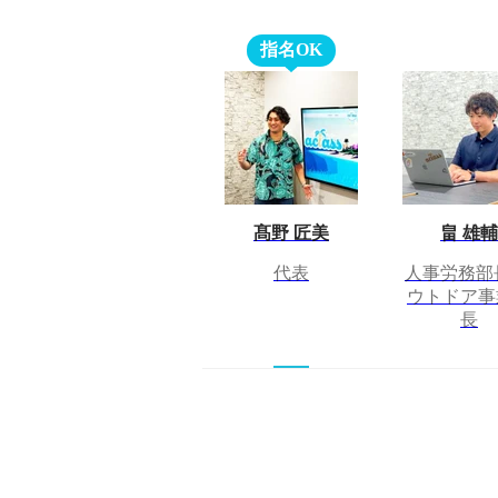
指名OK
髙野 匠美
畠 雄輔
代表
人事労務部
ウトドア事
長