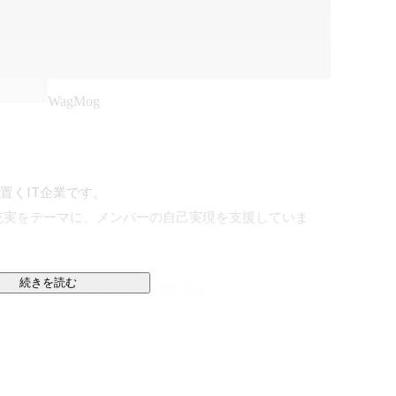
WagMog
置くIT企業です。

充実をテーマに、メンバーの自己実現を支援していま
続きを読む
a sweet shop」から頭文字を取りました。

なりますが、これは慣用句で、お菓子屋にいる子供のよ
す。

を、指針や判断基準とすることで、利害関係者全てが幸せ