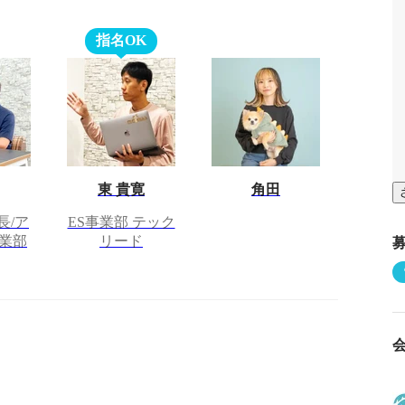
指名OK
東 貴寛
角田
長/ア
ES事業部 テック
業部
リード