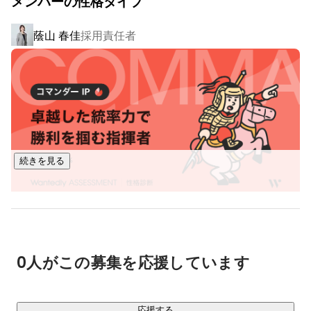
メンバーの性格タイプ
■アーシャルデザインの今

蔭山 春佳
採用責任者
○ 急成長を牽引する圧倒的な実績

・ 3年で1,000%（10倍）の事業成長を達成（FY2020-
FY2023）

・スポーツ人材×IT/DX支援PF「Tech & Boost」は事業開始3
年で9,412%の事業成長

・ 部活動指導員配置・地域移行実績は累計15,000回以上、45
自治体を支援

・ 10,000名以上のアスリートのキャリア支援実績有

続きを見る
昨年比1000％超えの成長フェーズに突入し、

会社としても個人としても成長していける環境が整っており
ます！
0人がこの募集を応援しています
応援する