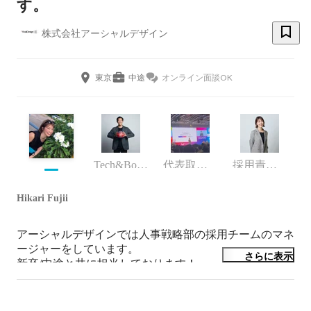
す。
株式会社アーシャルデザイン
東京
中途
オンライン面談OK
Tech&Boost事業部 事業責任者
代表取締役
採用責任者
Hikari Fujii
アーシャルデザインでは人事戦略部の採用チームのマネ
ージャーをしています。

さらに表示
新卒/中途と共に担当しております！

その他教育にも携わっております。

大学を卒業後、営業コンサル会社にてBtoB、BtoC問わ