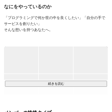
ず、様々な業界の営業を経験。

なにをやっているのか
その後、縁あってアーシャルデザインへ入社。

「プログラミングで何か世の中を良くしたい」「自分の手で
好きな事は海に行く事で

夏はサーフィン、夏以外はふらっと散歩がてら海に行っ
サービスを創りたい」

てのんびりサンセットを見ることが好きです！ヨガもや
そんな想いを持つあなたへ。

っていて土日の朝に行くのが日課です🧘

私たちアーシャルデザインは、スポーツとビジネスを融合さ
【スポーツ歴】

せ、

・水泳20年間(2歳〜大学4年まで)
社会の課題を解決する「スポーツライフハックカンパニー」
です！

現在わたしたちは、

「スポーツ×IT」「スポーツ×教育」「スポーツ×人材」をメ
インに事業展開しており、

続きを読む
IT部門では、プログラミングを通じてアスリートのキャリア
を広げ、企業のDXを加速させています。

あなたにはこの刺激的な環境で、プログラミングの力を社会
貢献に繋げる役割を担っていただきます。
