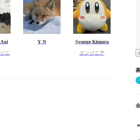
Aoi
Y N
Syougo Kimura
ンジニ
エンジニア