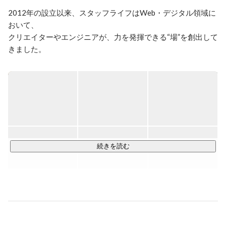
2012年の設立以来、スタッフライフはWeb・デジタル領域に
おいて、

クリエイターやエンジニアが、力を発揮できる“場”を創出して
きました。

現在、14期目を迎え、私たちは新たなフェーズに入っていま
す。

変化の大きい時代だからこそ、「人」の可能性を信じ、

一人ひとりが価値を発揮できる環境をつくり続けていきま
す。

続きを読む
➖➖➖➖➖➖➖➖➖➖➖➖➖➖➖➖➖➖➖➖

◎ プロジェクトとのマッチング支援

「スキル × 実績」を兼ね備えた人材が、現場で即戦力として
活躍。

プロジェクトごとの課題や目的に応じて、最適な人材をアサ