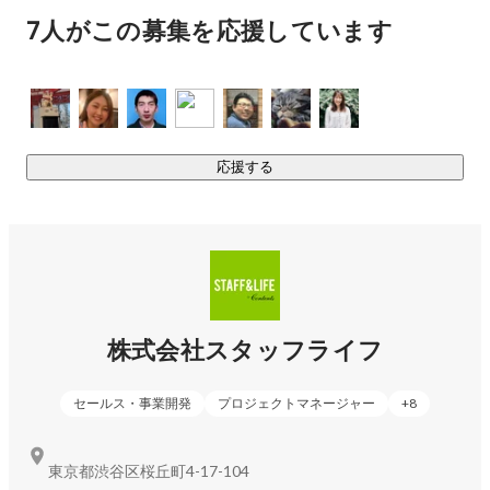
インしています。

7人がこの募集を応援しています
ナショナルクライアントや知名度の高いプロジェクト、強い
チームや最新技術に関わることで、実務を通じて成長スピー
ドが高まり、強い自信となります。特徴として「開発して納
品」ではなく、「一緒に開発し・支える」開発や制作運用の
プロセスに入り、お客様と並走しながら支援していくイメー
応援する
ジです。

➖➖➖➖➖➖➖➖➖➖➖➖➖➖➖➖➖➖➖➖

◎ LABO-type Solution

実績あるWebクリエイター・エンジニアとの制作・運用・シ
ステム開発

株式会社スタッフライフ
「個の力」と「チームの力」を掛け合わせ、クライアントの
価値向上に貢献します。

セールス・事業開発
プロジェクトマネージャー
+
8
登録クリエイターとの連携により、Webサイトの課題解決か
ら継続的な運用改善まで一貫して支援。

東京都渋谷区桜丘町4-17-104
あわせて、慢性的な人材リソース不足の解消にも対応してお