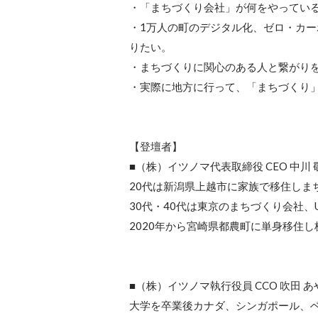
・「まちづくり会社」が何をやっている
・1万人の町のデジタル化、ゼロ・カ
りたい。

・まちづくりに関心のある人と繋がりを
・実際に地方に行って、「まちづくり」
【登壇者】

■（株）イツノマ代表取締役 CEO 中川 敬
20代は新潟県上越市に家族で移住しま
30代・40代は東京のまちづくり会社、
2020年から宮崎県都農町に単身移住し
■（株）イツノマ執行役員 CCO 吹田 あや
大学を卒業後カナダ、シンガポール、ベ