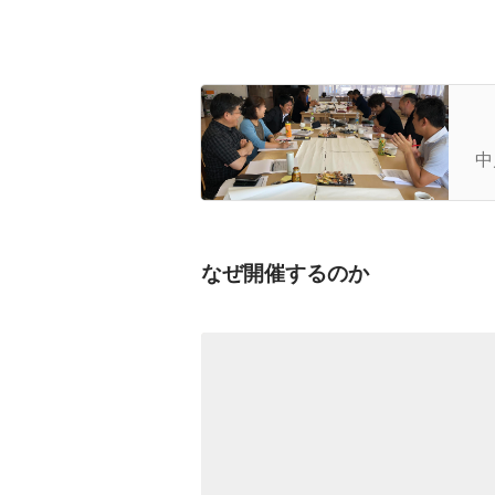
U
し
中
なぜ開催するのか