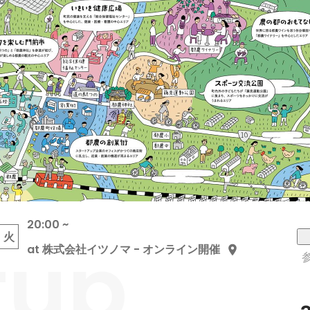
20:00 ~
tup
火
at 株式会社イツノマ - オンライン開催