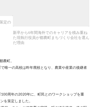
ン策定の
新卒から6年間海外でのキャリアを積み重ね
た現執行役員が都農町まちづくり会社を選ん
だ理由
都農町。

町で唯一の高校は昨年廃校となり、農業や産業の後継者


100周年の2020年に、町民とのワークショップを重
ンを策定しました。
