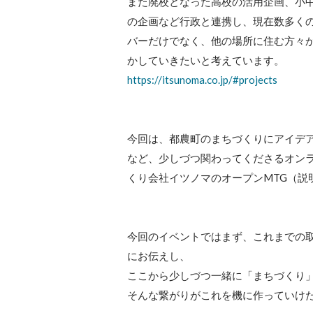
また廃校となった高校の活用企画、小中
の企画など行政と連携し、現在数多く
バーだけでなく、他の場所に住む方々
https://itsunoma.co.jp/#projects
今回は、都農町のまちづくりにアイデ
など、少しづつ関わってくださるオン
くり会社イツノマのオープンMTG（説
今回のイベントではまず、これまでの
にお伝えし、

ここから少しづつ一緒に「まちづくり」
そんな繋がりがこれを機に作っていけ