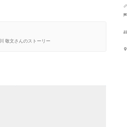
さらに表示
DS株式会社の社長を退任、都農町に移住＆起業
て株式会社イツノマがスタートアップ！
川 敬文さんのストーリー